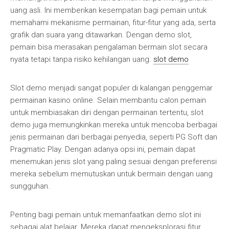
uang asli. Ini memberikan kesempatan bagi pemain untuk
memahami mekanisme permainan, fitur-fitur yang ada, serta
grafik dan suara yang ditawarkan. Dengan demo slot,
pemain bisa merasakan pengalaman bermain slot secara
nyata tetapi tanpa risiko kehilangan uang.
slot demo
Slot demo menjadi sangat populer di kalangan penggemar
permainan kasino online. Selain membantu calon pemain
untuk membiasakan diri dengan permainan tertentu, slot
demo juga memungkinkan mereka untuk mencoba berbagai
jenis permainan dari berbagai penyedia, seperti PG Soft dan
Pragmatic Play. Dengan adanya opsi ini, pemain dapat
menemukan jenis slot yang paling sesuai dengan preferensi
mereka sebelum memutuskan untuk bermain dengan uang
sungguhan.
Penting bagi pemain untuk memanfaatkan demo slot ini
sebagai alat belajar. Mereka dapat mengeksplorasi fitur