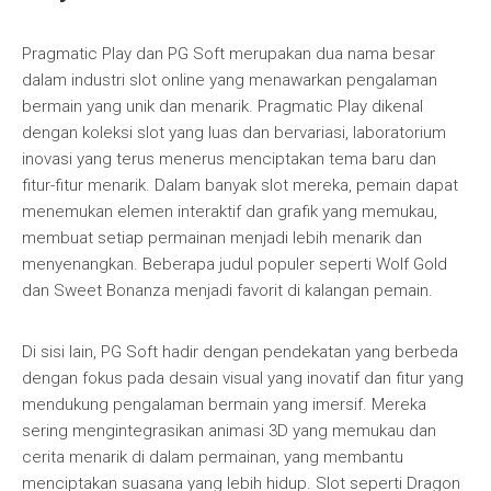
Pragmatic Play dan PG Soft merupakan dua nama besar
dalam industri slot online yang menawarkan pengalaman
bermain yang unik dan menarik. Pragmatic Play dikenal
dengan koleksi slot yang luas dan bervariasi, laboratorium
inovasi yang terus menerus menciptakan tema baru dan
fitur-fitur menarik. Dalam banyak slot mereka, pemain dapat
menemukan elemen interaktif dan grafik yang memukau,
membuat setiap permainan menjadi lebih menarik dan
menyenangkan. Beberapa judul populer seperti Wolf Gold
dan Sweet Bonanza menjadi favorit di kalangan pemain.
Di sisi lain, PG Soft hadir dengan pendekatan yang berbeda
dengan fokus pada desain visual yang inovatif dan fitur yang
mendukung pengalaman bermain yang imersif. Mereka
sering mengintegrasikan animasi 3D yang memukau dan
cerita menarik di dalam permainan, yang membantu
menciptakan suasana yang lebih hidup. Slot seperti Dragon