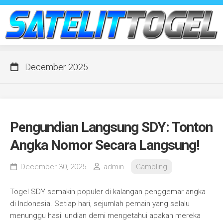
Skip
to
content
December 2025
Pengundian Langsung SDY: Tonton
Angka Nomor Secara Langsung!
December 30, 2025
admin
Gambling
Togel SDY semakin populer di kalangan penggemar angka
di Indonesia. Setiap hari, sejumlah pemain yang selalu
menunggu hasil undian demi mengetahui apakah mereka