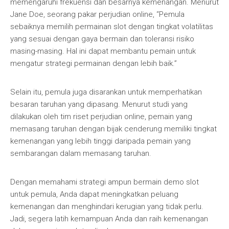
memengaruhi frekuensi dan besarnya kemenangan. Menurut
Jane Doe, seorang pakar perjudian online, “Pemula
sebaiknya memilih permainan slot dengan tingkat volatilitas
yang sesuai dengan gaya bermain dan toleransi risiko
masing-masing. Hal ini dapat membantu pemain untuk
mengatur strategi permainan dengan lebih baik.”
Selain itu, pemula juga disarankan untuk memperhatikan
besaran taruhan yang dipasang. Menurut studi yang
dilakukan oleh tim riset perjudian online, pemain yang
memasang taruhan dengan bijak cenderung memiliki tingkat
kemenangan yang lebih tinggi daripada pemain yang
sembarangan dalam memasang taruhan.
Dengan memahami strategi ampun bermain demo slot
untuk pemula, Anda dapat meningkatkan peluang
kemenangan dan menghindari kerugian yang tidak perlu.
Jadi, segera latih kemampuan Anda dan raih kemenangan