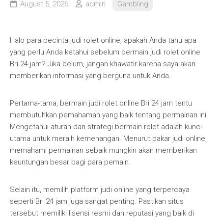
August 5, 2026
admin
Gambling
Halo para pecinta judi rolet online, apakah Anda tahu apa
yang perlu Anda ketahui sebelum bermain judi rolet online
Bri 24 jam? Jika belum, jangan khawatir karena saya akan
memberikan informasi yang berguna untuk Anda.
Pertama-tama, bermain judi rolet online Bri 24 jam tentu
membutuhkan pemahaman yang baik tentang permainan ini.
Mengetahui aturan dan strategi bermain rolet adalah kunci
utama untuk meraih kemenangan. Menurut pakar judi online,
memahami permainan sebaik mungkin akan memberikan
keuntungan besar bagi para pemain.
Selain itu, memilih platform judi online yang terpercaya
seperti Bri 24 jam juga sangat penting. Pastikan situs
tersebut memiliki lisensi resmi dan reputasi yang baik di