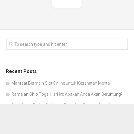
Recent Posts
Manfaat Bermain Slot Online untuk Kesehatan Mental
Ramalan Shio Togel Hari Ini: Apakah Anda Akan Beruntung?
Cara Cepat Daftar Rolet dan Dapatkan Bonus Menarik
Judi Bola: Hiburan atau Masalah di Indonesia?
Perbedaan Poker Online di PC dan Smartphone: Mana yang