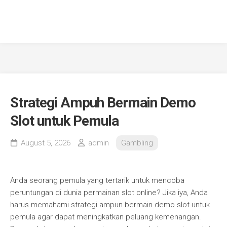
Strategi Ampuh Bermain Demo
Slot untuk Pemula
August 5, 2026
admin
Gambling
Anda seorang pemula yang tertarik untuk mencoba
peruntungan di dunia permainan slot online? Jika iya, Anda
harus memahami strategi ampun bermain demo slot untuk
pemula agar dapat meningkatkan peluang kemenangan.