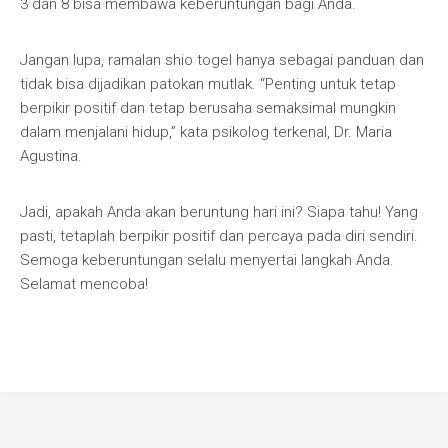
3 dan 8 bisa membawa keberuntungan bagi Anda.
Jangan lupa, ramalan shio togel hanya sebagai panduan dan
tidak bisa dijadikan patokan mutlak. “Penting untuk tetap
berpikir positif dan tetap berusaha semaksimal mungkin
dalam menjalani hidup,” kata psikolog terkenal, Dr. Maria
Agustina.
Jadi, apakah Anda akan beruntung hari ini? Siapa tahu! Yang
pasti, tetaplah berpikir positif dan percaya pada diri sendiri.
Semoga keberuntungan selalu menyertai langkah Anda.
Selamat mencoba!