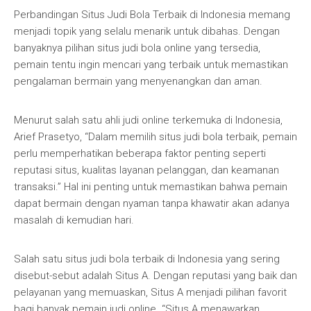
Perbandingan Situs Judi Bola Terbaik di Indonesia memang
menjadi topik yang selalu menarik untuk dibahas. Dengan
banyaknya pilihan situs judi bola online yang tersedia,
pemain tentu ingin mencari yang terbaik untuk memastikan
pengalaman bermain yang menyenangkan dan aman.
Menurut salah satu ahli judi online terkemuka di Indonesia,
Arief Prasetyo, “Dalam memilih situs judi bola terbaik, pemain
perlu memperhatikan beberapa faktor penting seperti
reputasi situs, kualitas layanan pelanggan, dan keamanan
transaksi.” Hal ini penting untuk memastikan bahwa pemain
dapat bermain dengan nyaman tanpa khawatir akan adanya
masalah di kemudian hari.
Salah satu situs judi bola terbaik di Indonesia yang sering
disebut-sebut adalah Situs A. Dengan reputasi yang baik dan
pelayanan yang memuaskan, Situs A menjadi pilihan favorit
bagi banyak pemain judi online. “Situs A menawarkan