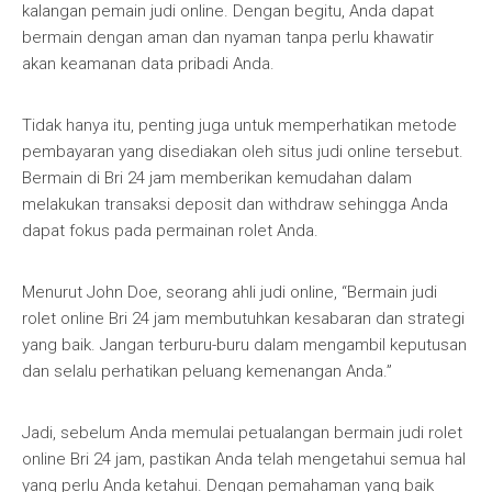
kalangan pemain judi online. Dengan begitu, Anda dapat
bermain dengan aman dan nyaman tanpa perlu khawatir
akan keamanan data pribadi Anda.
Tidak hanya itu, penting juga untuk memperhatikan metode
pembayaran yang disediakan oleh situs judi online tersebut.
Bermain di Bri 24 jam memberikan kemudahan dalam
melakukan transaksi deposit dan withdraw sehingga Anda
dapat fokus pada permainan rolet Anda.
Menurut John Doe, seorang ahli judi online, “Bermain judi
rolet online Bri 24 jam membutuhkan kesabaran dan strategi
yang baik. Jangan terburu-buru dalam mengambil keputusan
dan selalu perhatikan peluang kemenangan Anda.”
Jadi, sebelum Anda memulai petualangan bermain judi rolet
online Bri 24 jam, pastikan Anda telah mengetahui semua hal
yang perlu Anda ketahui. Dengan pemahaman yang baik