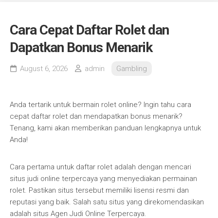
Cara Cepat Daftar Rolet dan
Dapatkan Bonus Menarik
August 6, 2026
admin
Gambling
Anda tertarik untuk bermain rolet online? Ingin tahu cara
cepat daftar rolet dan mendapatkan bonus menarik?
Tenang, kami akan memberikan panduan lengkapnya untuk
Anda!
Cara pertama untuk daftar rolet adalah dengan mencari
situs judi online terpercaya yang menyediakan permainan
rolet. Pastikan situs tersebut memiliki lisensi resmi dan
reputasi yang baik. Salah satu situs yang direkomendasikan
adalah situs Agen Judi Online Terpercaya.