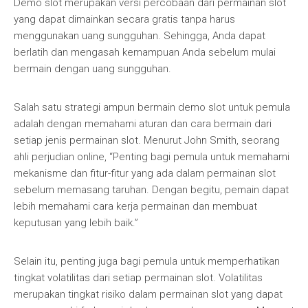
Demo slot merupakan versi percobaan dari permainan slot
yang dapat dimainkan secara gratis tanpa harus
menggunakan uang sungguhan. Sehingga, Anda dapat
berlatih dan mengasah kemampuan Anda sebelum mulai
bermain dengan uang sungguhan.
Salah satu strategi ampun bermain demo slot untuk pemula
adalah dengan memahami aturan dan cara bermain dari
setiap jenis permainan slot. Menurut John Smith, seorang
ahli perjudian online, “Penting bagi pemula untuk memahami
mekanisme dan fitur-fitur yang ada dalam permainan slot
sebelum memasang taruhan. Dengan begitu, pemain dapat
lebih memahami cara kerja permainan dan membuat
keputusan yang lebih baik.”
Selain itu, penting juga bagi pemula untuk memperhatikan
tingkat volatilitas dari setiap permainan slot. Volatilitas
merupakan tingkat risiko dalam permainan slot yang dapat