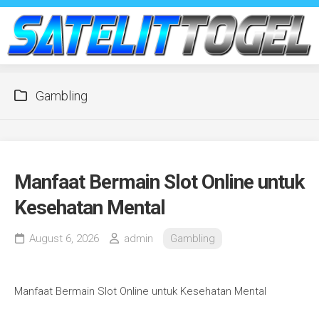
Skip
to
content
Gambling
Manfaat Bermain Slot Online untuk
Kesehatan Mental
August 6, 2026
admin
Gambling
Manfaat Bermain Slot Online untuk Kesehatan Mental