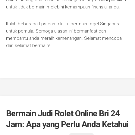
untuk tidak bermain melebihi kemampuan finansial anda.
Itulah beberapa tips dan trik jitu bermain togel Singapura
untuk pemula. Semoga ulasan ini bermanfaat dan
membantu anda meraih kemenangan. Selamat mencoba
dan selamat bermain!
Bermain Judi Rolet Online Bri 24
Jam: Apa yang Perlu Anda Ketahui