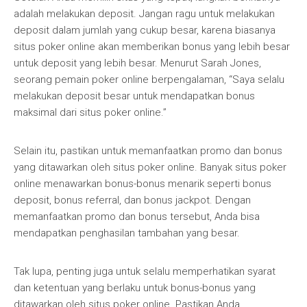
adalah melakukan deposit. Jangan ragu untuk melakukan
deposit dalam jumlah yang cukup besar, karena biasanya
situs poker online akan memberikan bonus yang lebih besar
untuk deposit yang lebih besar. Menurut Sarah Jones,
seorang pemain poker online berpengalaman, “Saya selalu
melakukan deposit besar untuk mendapatkan bonus
maksimal dari situs poker online.”
Selain itu, pastikan untuk memanfaatkan promo dan bonus
yang ditawarkan oleh situs poker online. Banyak situs poker
online menawarkan bonus-bonus menarik seperti bonus
deposit, bonus referral, dan bonus jackpot. Dengan
memanfaatkan promo dan bonus tersebut, Anda bisa
mendapatkan penghasilan tambahan yang besar.
Tak lupa, penting juga untuk selalu memperhatikan syarat
dan ketentuan yang berlaku untuk bonus-bonus yang
ditawarkan oleh situs poker online. Pastikan Anda