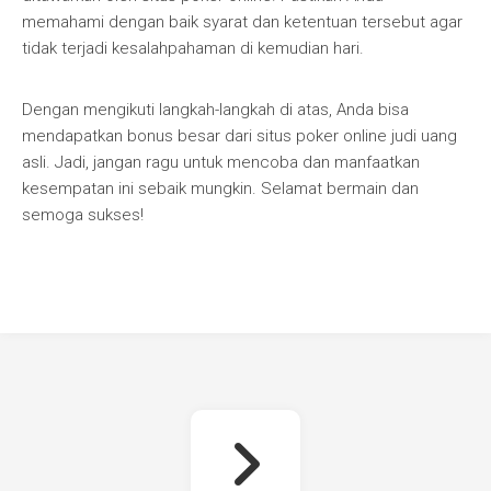
memahami dengan baik syarat dan ketentuan tersebut agar
tidak terjadi kesalahpahaman di kemudian hari.
Dengan mengikuti langkah-langkah di atas, Anda bisa
mendapatkan bonus besar dari situs poker online judi uang
asli. Jadi, jangan ragu untuk mencoba dan manfaatkan
kesempatan ini sebaik mungkin. Selamat bermain dan
semoga sukses!