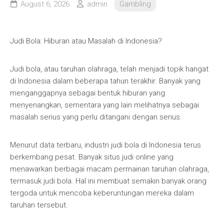
August 6, 2026
admin
Gambling
Judi Bola: Hiburan atau Masalah di Indonesia?
Judi bola, atau taruhan olahraga, telah menjadi topik hangat
di Indonesia dalam beberapa tahun terakhir. Banyak yang
menganggapnya sebagai bentuk hiburan yang
menyenangkan, sementara yang lain melihatnya sebagai
masalah serius yang perlu ditangani dengan serius.
Menurut data terbaru, industri judi bola di Indonesia terus
berkembang pesat. Banyak situs judi online yang
menawarkan berbagai macam permainan taruhan olahraga,
termasuk judi bola. Hal ini membuat semakin banyak orang
tergoda untuk mencoba keberuntungan mereka dalam
taruhan tersebut.