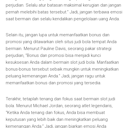
perjudian. Selalu atur batasan maksimal kerugian dan jangan
pernah melebihi batas tersebut.” Jadi, jangan terbawa emosi
saat bermain dan selalu kendalikan pengelolaan uang Anda.
Selain itu, jangan lupa untuk memanfaatkan bonus dan
promosi yang ditawarkan oleh situs judi bola tempat Anda
bermain. Menurut Pauline Davis, seorang pakar strategi
perjudian, “Bonus dan promosi bisa menjadi kunci
kesuksesan Anda dalam bermain slot judi bola. Manfaatkan
bonus-bonus tersebut sebaik mungkin untuk meningkatkan
peluang kemenangan Anda.” Jadi, jangan ragu untuk
memanfaatkan bonus dan promosi yang tersedia.
Terakhir, tetaplah tenang dan fokus saat bermain slot judi
bola. Menurut Michael Jordan, seorang atlet legendaris,
“Ketika Anda tenang dan fokus, Anda bisa membuat
keputusan yang lebih baik dan meningkatkan peluang
kemenangan Anda.” Jadi, jangan biarkan emosi Anda