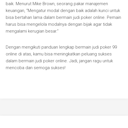
baik. Menurut Mike Brown, seorang pakar manajemen
keuangan, “Mengatur modal dengan baik adalah kunci untuk
bisa bertahan lama dalam bermain judi poker online. Pemain
harus bisa mengelola modalnya dengan bijak agar tidak
mengalami kerugian besar.”
Dengan mengikuti panduan lengkap bermain judi poker 99
online di atas, kamu bisa meningkatkan peluang sukses
dalam bermain judi poker online. Jadi, jangan ragu untuk
mencoba dan semoga sukses!