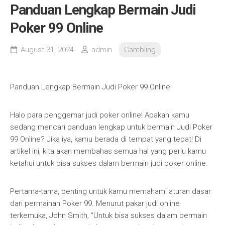
Panduan Lengkap Bermain Judi
Poker 99 Online
August 31, 2024
admin
Gambling
Panduan Lengkap Bermain Judi Poker 99 Online
Halo para penggemar judi poker online! Apakah kamu
sedang mencari panduan lengkap untuk bermain Judi Poker
99 Online? Jika iya, kamu berada di tempat yang tepat! Di
artikel ini, kita akan membahas semua hal yang perlu kamu
ketahui untuk bisa sukses dalam bermain judi poker online.
Pertama-tama, penting untuk kamu memahami aturan dasar
dari permainan Poker 99. Menurut pakar judi online
terkemuka, John Smith, “Untuk bisa sukses dalam bermain