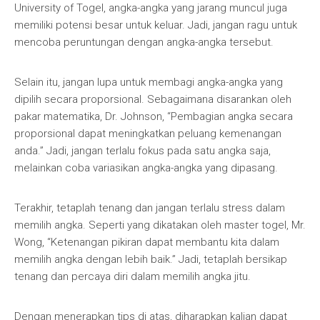
University of Togel, angka-angka yang jarang muncul juga
memiliki potensi besar untuk keluar. Jadi, jangan ragu untuk
mencoba peruntungan dengan angka-angka tersebut.
Selain itu, jangan lupa untuk membagi angka-angka yang
dipilih secara proporsional. Sebagaimana disarankan oleh
pakar matematika, Dr. Johnson, “Pembagian angka secara
proporsional dapat meningkatkan peluang kemenangan
anda.” Jadi, jangan terlalu fokus pada satu angka saja,
melainkan coba variasikan angka-angka yang dipasang.
Terakhir, tetaplah tenang dan jangan terlalu stress dalam
memilih angka. Seperti yang dikatakan oleh master togel, Mr.
Wong, “Ketenangan pikiran dapat membantu kita dalam
memilih angka dengan lebih baik.” Jadi, tetaplah bersikap
tenang dan percaya diri dalam memilih angka jitu.
Dengan menerapkan tips di atas, diharapkan kalian dapat