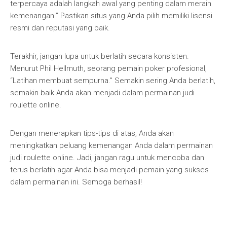
terpercaya adalah langkah awal yang penting dalam meraih
kemenangan.” Pastikan situs yang Anda pilih memiliki lisensi
resmi dan reputasi yang baik.
Terakhir, jangan lupa untuk berlatih secara konsisten.
Menurut Phil Hellmuth, seorang pemain poker profesional,
“Latihan membuat sempurna.” Semakin sering Anda berlatih,
semakin baik Anda akan menjadi dalam permainan judi
roulette online.
Dengan menerapkan tips-tips di atas, Anda akan
meningkatkan peluang kemenangan Anda dalam permainan
judi roulette online. Jadi, jangan ragu untuk mencoba dan
terus berlatih agar Anda bisa menjadi pemain yang sukses
dalam permainan ini. Semoga berhasil!