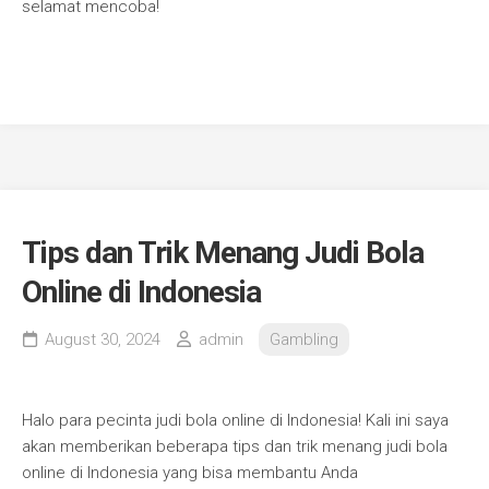
selamat mencoba!
Tips dan Trik Menang Judi Bola
Online di Indonesia
August 30, 2024
admin
Gambling
Halo para pecinta judi bola online di Indonesia! Kali ini saya
akan memberikan beberapa tips dan trik menang judi bola
online di Indonesia yang bisa membantu Anda