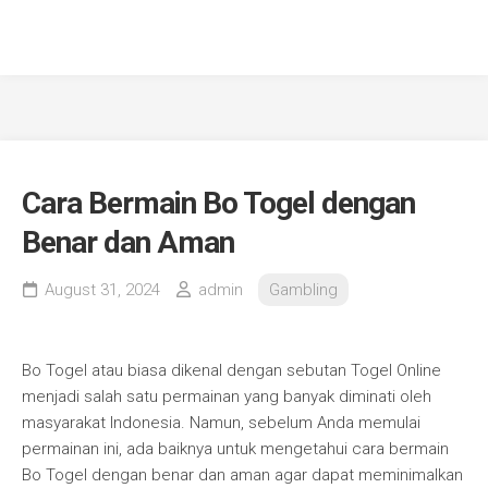
Cara Bermain Bo Togel dengan
Benar dan Aman
August 31, 2024
admin
Gambling
Bo Togel atau biasa dikenal dengan sebutan Togel Online
menjadi salah satu permainan yang banyak diminati oleh
masyarakat Indonesia. Namun, sebelum Anda memulai
permainan ini, ada baiknya untuk mengetahui cara bermain
Bo Togel dengan benar dan aman agar dapat meminimalkan