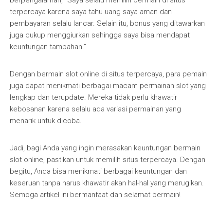
berpengalaman, “Saya selalu memilih bermain di situs
terpercaya karena saya tahu uang saya aman dan
pembayaran selalu lancar. Selain itu, bonus yang ditawarkan
juga cukup menggiurkan sehingga saya bisa mendapat
keuntungan tambahan.”
Dengan bermain slot online di situs terpercaya, para pemain
juga dapat menikmati berbagai macam permainan slot yang
lengkap dan terupdate. Mereka tidak perlu khawatir
kebosanan karena selalu ada variasi permainan yang
menarik untuk dicoba.
Jadi, bagi Anda yang ingin merasakan keuntungan bermain
slot online, pastikan untuk memilih situs terpercaya. Dengan
begitu, Anda bisa menikmati berbagai keuntungan dan
keseruan tanpa harus khawatir akan hal-hal yang merugikan.
Semoga artikel ini bermanfaat dan selamat bermain!