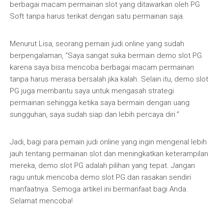
berbagai macam permainan slot yang ditawarkan oleh PG
Soft tanpa harus terikat dengan satu permainan saja.
Menurut Lisa, seorang pemain judi online yang sudah
berpengalaman, “Saya sangat suka bermain demo slot PG
karena saya bisa mencoba berbagai macam permainan
tanpa harus merasa bersalah jika kalah. Selain itu, demo slot
PG juga membantu saya untuk mengasah strategi
permainan sehingga ketika saya bermain dengan uang
sungguhan, saya sudah siap dan lebih percaya diri.”
Jadi, bagi para pemain judi online yang ingin mengenal lebih
jauh tentang permainan slot dan meningkatkan keterampilan
mereka, demo slot PG adalah pilihan yang tepat. Jangan
ragu untuk mencoba demo slot PG dan rasakan sendiri
manfaatnya. Semoga artikel ini bermanfaat bagi Anda.
Selamat mencoba!