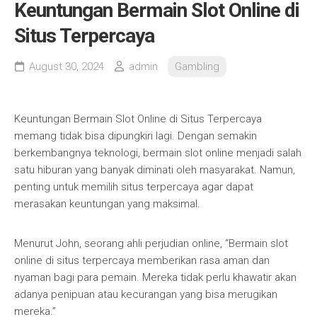
Keuntungan Bermain Slot Online di
Situs Terpercaya
August 30, 2024
admin
Gambling
Keuntungan Bermain Slot Online di Situs Terpercaya
memang tidak bisa dipungkiri lagi. Dengan semakin
berkembangnya teknologi, bermain slot online menjadi salah
satu hiburan yang banyak diminati oleh masyarakat. Namun,
penting untuk memilih situs terpercaya agar dapat
merasakan keuntungan yang maksimal.
Menurut John, seorang ahli perjudian online, “Bermain slot
online di situs terpercaya memberikan rasa aman dan
nyaman bagi para pemain. Mereka tidak perlu khawatir akan
adanya penipuan atau kecurangan yang bisa merugikan
mereka.”