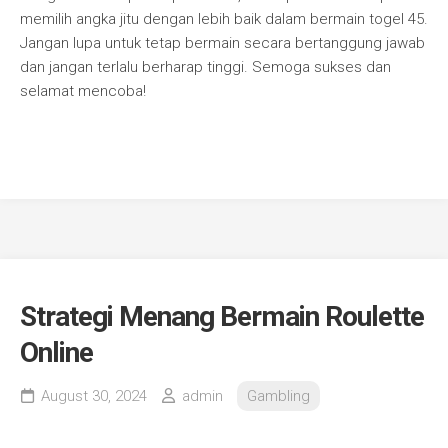
memilih angka jitu dengan lebih baik dalam bermain togel 45.
Jangan lupa untuk tetap bermain secara bertanggung jawab
dan jangan terlalu berharap tinggi. Semoga sukses dan
selamat mencoba!
Strategi Menang Bermain Roulette
Online
August 30, 2024
admin
Gambling