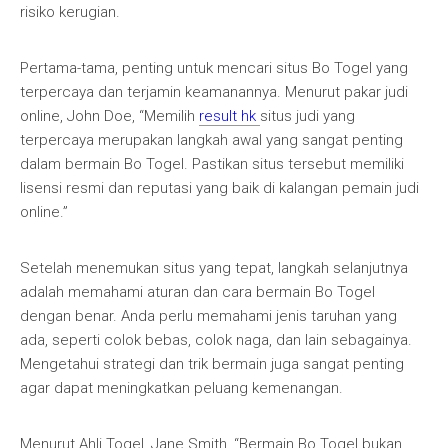
risiko kerugian.
Pertama-tama, penting untuk mencari situs Bo Togel yang
terpercaya dan terjamin keamanannya. Menurut pakar judi
online, John Doe, “Memilih
result hk
situs judi yang
terpercaya merupakan langkah awal yang sangat penting
dalam bermain Bo Togel. Pastikan situs tersebut memiliki
lisensi resmi dan reputasi yang baik di kalangan pemain judi
online.”
Setelah menemukan situs yang tepat, langkah selanjutnya
adalah memahami aturan dan cara bermain Bo Togel
dengan benar. Anda perlu memahami jenis taruhan yang
ada, seperti colok bebas, colok naga, dan lain sebagainya.
Mengetahui strategi dan trik bermain juga sangat penting
agar dapat meningkatkan peluang kemenangan.
Menurut Ahli Togel, Jane Smith, “Bermain Bo Togel bukan