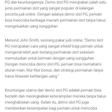
PG dan keuntungannya. Demo slot PG merupakan salah satu
jenis permainan slot yang sangat populer di kalangan
pecinta judi online. Dengan adanya demo slot PG, pemain
bisa mencoba berbagai macam permainan slot tanpa harus
mengeluarkan uang sungguhan.
Menurut John Smith, seorang pakar judi online, “Demo slot
PG merupakan cara yang sangat efektif bagi pemain untuk
mengenal lebih jauh tentang permainan slot sebelum
memutuskan untuk bermain dengan uang sungguhan.
Dengan mencoba demo slot PG, pemain bisa memahami
aturan main, fitur-fitur bonus, dan strategi permainan tanpa
harus khawatir kehilangan uang.”
Keuntungan utama dari demo slot PG adalah pemain bisa
berlatih dan meningkatkan keterampilan mereka tanpa harus
menghabiskan uang. Selain itu, demo slot PG juga
memberikan kesempatan bagi pemain untuk mencoba