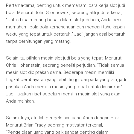
Pertama-tama, penting untuk memahami cara kerja slot judi
bola. Menurut John Grochowski, seorang ahli judi terkenal,
“Untuk bisa menang besar dalam slot judi bola, Anda perlu
memahami pola-pola kemenangan dan mencari tahu kapan
waktu yang tepat untuk bertaruh.” Jadi, jangan asal bertaruh
tanpa perhitungan yang matang.
Selain itu, pilihlah mesin slot judi bola yang tepat. Menurut
Chris Hohenstein, seorang peneliti perjudian, “Tidak semua
mesin slot diciptakan sama. Beberapa mesin memiliki
tingkat pembayaran yang lebih tinggi daripada yang lain, jadi
pastikan Anda memilih mesin yang tepat untuk dimainkan.”
Jadi, lakukan riset sebelum memilih mesin slot yang akan
Anda mainkan.
Selanjutnya, aturlah pengelolaan uang Anda dengan baik.
Menurut Brian Tracy, seorang motivator terkenal,
“Pengelolaan uang yang baik sangat penting dalam