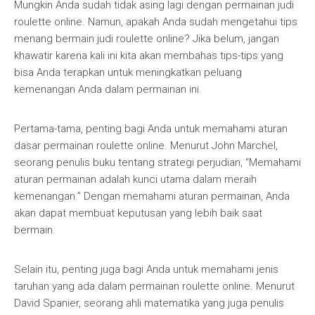
Mungkin Anda sudah tidak asing lagi dengan permainan judi
roulette online. Namun, apakah Anda sudah mengetahui tips
menang bermain judi roulette online? Jika belum, jangan
khawatir karena kali ini kita akan membahas tips-tips yang
bisa Anda terapkan untuk meningkatkan peluang
kemenangan Anda dalam permainan ini.
Pertama-tama, penting bagi Anda untuk memahami aturan
dasar permainan roulette online. Menurut John Marchel,
seorang penulis buku tentang strategi perjudian, “Memahami
aturan permainan adalah kunci utama dalam meraih
kemenangan.” Dengan memahami aturan permainan, Anda
akan dapat membuat keputusan yang lebih baik saat
bermain.
Selain itu, penting juga bagi Anda untuk memahami jenis
taruhan yang ada dalam permainan roulette online. Menurut
David Spanier, seorang ahli matematika yang juga penulis