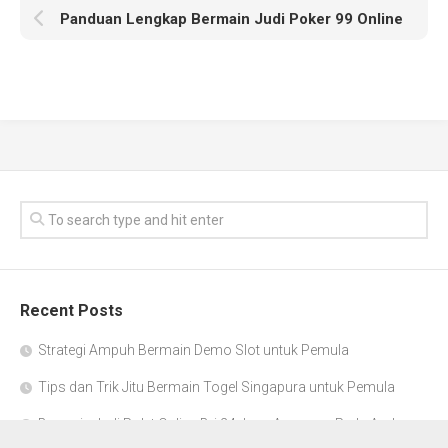
Panduan Lengkap Bermain Judi Poker 99 Online
Recent Posts
Strategi Ampuh Bermain Demo Slot untuk Pemula
Tips dan Trik Jitu Bermain Togel Singapura untuk Pemula
Bermain Judi Rolet Online Bri 24 Jam: Apa yang Perlu Anda
Ketahui