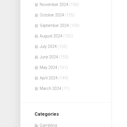
November 2024
(150)
October 2024
(155)
September 2024
(150)
August 2024
(155)
July 2024
(155)
June 2024
(150)
May 2024
(151)
April 2024
(149)
March 2024
(11)
Categories
Gambling