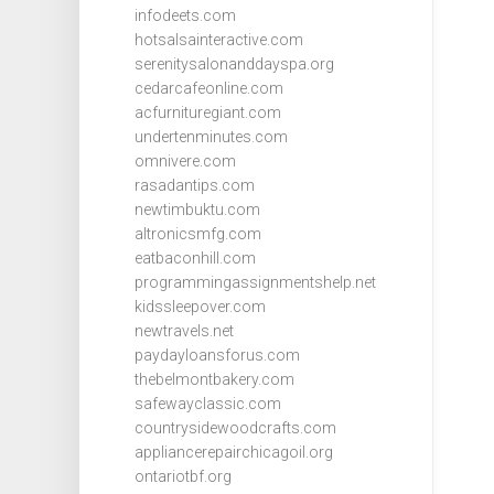
infodeets.com
hotsalsainteractive.com
serenitysalonanddayspa.org
cedarcafeonline.com
acfurnituregiant.com
undertenminutes.com
omnivere.com
rasadantips.com
newtimbuktu.com
altronicsmfg.com
eatbaconhill.com
programmingassignmentshelp.net
kidssleepover.com
newtravels.net
paydayloansforus.com
thebelmontbakery.com
safewayclassic.com
countrysidewoodcrafts.com
appliancerepairchicagoil.org
ontariotbf.org