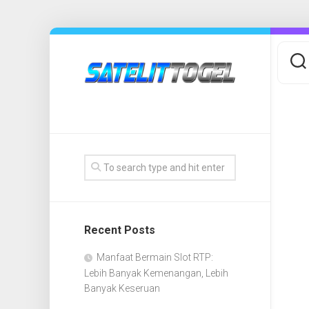
Skip
to
content
Recent Posts
Manfaat Bermain Slot RTP:
Lebih Banyak Kemenangan, Lebih
Banyak Keseruan