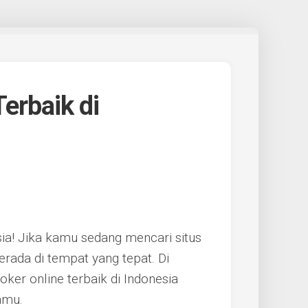
Terbaik di
sia! Jika kamu sedang mencari situs
erada di tempat yang tepat. Di
oker online terbaik di Indonesia
amu.