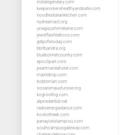
instalegendary.com
keepworkershealthyandsafe.com
noodlesitaliankitchen.com
nydreamact.org
unagisushimetairie.com
jewelflashtattoos.com
getpcfixtoday.com
bbrtbandra.org
bluebonnetcountry.com
epicclipart.com
pearlmanilahotel.com
maintdrop.com
bobtoman.com
sosanimauxtunisie.org
kogroofing.com
alpinedentist.net
radioenergiadance.com
kookotheek.com
panayiotislamprou.com
southcampusgateway.com
chateaudelisse.com