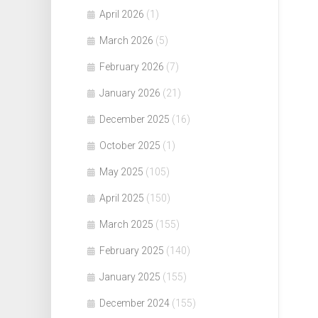
April 2026
(1)
March 2026
(5)
February 2026
(7)
January 2026
(21)
December 2025
(16)
October 2025
(1)
May 2025
(105)
April 2025
(150)
March 2025
(155)
February 2025
(140)
January 2025
(155)
December 2024
(155)