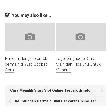
You may also like...
Panduan lengkap untuk
Togel Singapore: Cara
bermain di Wap Sbobet
Main dan Tips Jitu Untuk
Com
Menang
Cara Memilih Situs Slot Online Terbaik di Indonesia
Keuntungan Bermain Judi Baccarat Online Terpercaya