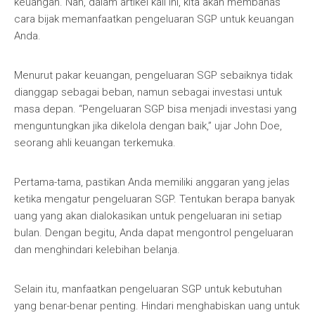
keuangan. Nah, dalam artikel kali ini, kita akan membahas
cara bijak memanfaatkan pengeluaran SGP untuk keuangan
Anda.
Menurut pakar keuangan, pengeluaran SGP sebaiknya tidak
dianggap sebagai beban, namun sebagai investasi untuk
masa depan. “Pengeluaran SGP bisa menjadi investasi yang
menguntungkan jika dikelola dengan baik,” ujar John Doe,
seorang ahli keuangan terkemuka.
Pertama-tama, pastikan Anda memiliki anggaran yang jelas
ketika mengatur pengeluaran SGP. Tentukan berapa banyak
uang yang akan dialokasikan untuk pengeluaran ini setiap
bulan. Dengan begitu, Anda dapat mengontrol pengeluaran
dan menghindari kelebihan belanja.
Selain itu, manfaatkan pengeluaran SGP untuk kebutuhan
yang benar-benar penting. Hindari menghabiskan uang untuk