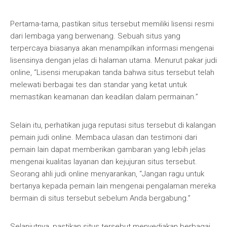
Pertama-tama, pastikan situs tersebut memiliki lisensi resmi
dari lembaga yang berwenang. Sebuah situs yang
terpercaya biasanya akan menampilkan informasi mengenai
lisensinya dengan jelas di halaman utama. Menurut pakar judi
online, “Lisensi merupakan tanda bahwa situs tersebut telah
melewati berbagai tes dan standar yang ketat untuk
memastikan keamanan dan keadilan dalam permainan.”
Selain itu, perhatikan juga reputasi situs tersebut di kalangan
pemain judi online. Membaca ulasan dan testimoni dari
pemain lain dapat memberikan gambaran yang lebih jelas
mengenai kualitas layanan dan kejujuran situs tersebut.
Seorang ahli judi online menyarankan, “Jangan ragu untuk
bertanya kepada pemain lain mengenai pengalaman mereka
bermain di situs tersebut sebelum Anda bergabung.”
Selanjutnya, pastikan situs tersebut menyediakan berbagai