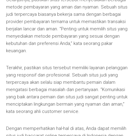
metode pembayaran yang aman dan nyaman. Sebuah situs
judi terpercaya biasanya bekerja sama dengan berbagai
provider pembayaran ternama untuk memastikan transaksi
berjalan lancar dan aman. “Penting untuk memilih situs yang
menyediakan metode pembayaran yang sesuai dengan
kebutuhan dan preferensi Anda,” kata seorang pakar
keuangan.
Terakhir, pastikan situs tersebut memiliki layanan pelanggan
yang responsif dan profesional. Sebuah situs judi yang
terpercaya akan selalu siap membantu pemain dalam
mengatasi berbagai masalah dan pertanyaan. “Komunikasi
yang baik antara pemain dan situs judi sangat penting untuk
menciptakan lingkungan bermain yang nyaman dan aman,”
kata seorang ahli customer service.
Dengan memperhatikan hal-hal di atas, Anda dapat memilih
situs judi baccarat online terpercaya di Indonesia dengan