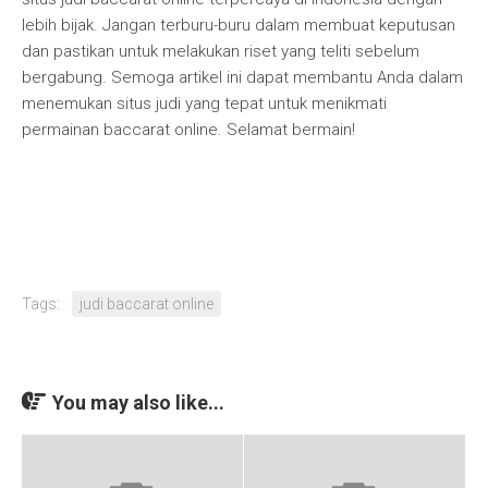
lebih bijak. Jangan terburu-buru dalam membuat keputusan
dan pastikan untuk melakukan riset yang teliti sebelum
bergabung. Semoga artikel ini dapat membantu Anda dalam
menemukan situs judi yang tepat untuk menikmati
permainan baccarat online. Selamat bermain!
Tags:
judi baccarat online
You may also like...