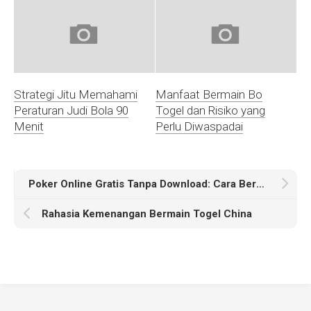
Strategi Jitu Memahami
Manfaat Bermain Bo
Peraturan Judi Bola 90
Togel dan Risiko yang
Menit
Perlu Diwaspadai
Poker Online Gratis Tanpa Download: Cara Bermain Tanpa Ribet
Rahasia Kemenangan Bermain Togel China