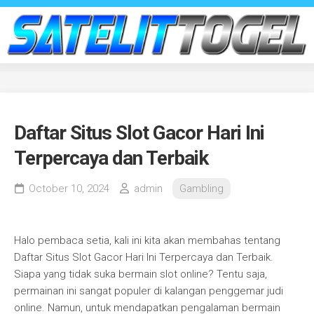
Skip
to
content
Daftar Situs Slot Gacor Hari Ini
Terpercaya dan Terbaik
October 10, 2024
admin
Gambling
Halo pembaca setia, kali ini kita akan membahas tentang
Daftar Situs Slot Gacor Hari Ini Terpercaya dan Terbaik.
Siapa yang tidak suka bermain slot online? Tentu saja,
permainan ini sangat populer di kalangan penggemar judi
online. Namun, untuk mendapatkan pengalaman bermain