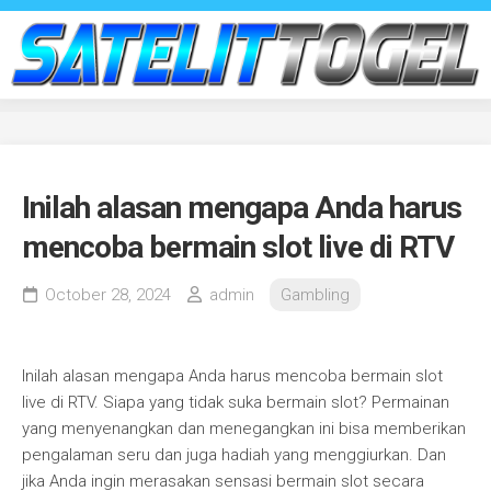
Skip
to
content
Inilah alasan mengapa Anda harus
mencoba bermain slot live di RTV
October 28, 2024
admin
Gambling
Inilah alasan mengapa Anda harus mencoba bermain slot
live di RTV. Siapa yang tidak suka bermain slot? Permainan
yang menyenangkan dan menegangkan ini bisa memberikan
pengalaman seru dan juga hadiah yang menggiurkan. Dan
jika Anda ingin merasakan sensasi bermain slot secara