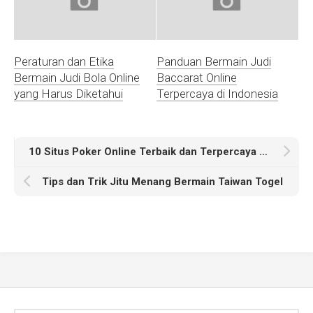
Peraturan dan Etika
Panduan Bermain Judi
Bermain Judi Bola Online
Baccarat Online
yang Harus Diketahui
Terpercaya di Indonesia
10 Situs Poker Online Terbaik dan Terpercaya di Indonesia
Tips dan Trik Jitu Menang Bermain Taiwan Togel