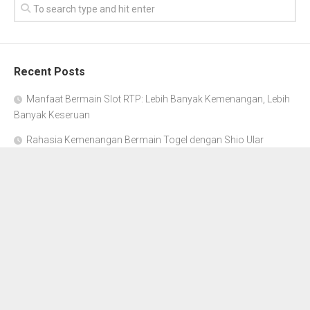
Recent Posts
Manfaat Bermain Slot RTP: Lebih Banyak Kemenangan, Lebih
Banyak Keseruan
Rahasia Kemenangan Bermain Togel dengan Shio Ular
Mitos dan Fakta Seputar Permainan Roulette Online
Cara Jitu Agar Selalu Menang dalam Taruhan Bola Online
Rahasia Sukses Bermain di Situs Poker Online Terpercaya
2021
Archives