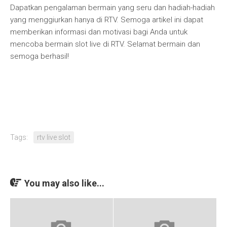
Dapatkan pengalaman bermain yang seru dan hadiah-hadiah
yang menggiurkan hanya di RTV. Semoga artikel ini dapat
memberikan informasi dan motivasi bagi Anda untuk
mencoba bermain slot live di RTV. Selamat bermain dan
semoga berhasil!
Tags:
rtv live slot
You may also like...