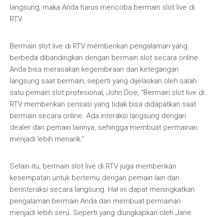
langsung, maka Anda harus mencoba bermain slot live di
RTV.
Bermain slot live di RTV memberikan pengalaman yang
berbeda dibandingkan dengan bermain slot secara online.
Anda bisa merasakan kegembiraan dan ketegangan
langsung saat bermain, seperti yang dijelaskan oleh salah
satu pemain slot profesional, John Doe, “Bermain slot live di
RTV memberikan sensasi yang tidak bisa didapatkan saat
bermain secara online. Ada interaksi langsung dengan
dealer dan pemain lainnya, sehingga membuat permainan
menjadi lebih menarik.”
Selain itu, bermain slot live di RTV juga memberikan
kesempatan untuk bertemu dengan pemain lain dan
berinteraksi secara langsung. Hal ini dapat meningkatkan
pengalaman bermain Anda dan membuat permainan
menjadi lebih seru. Seperti yang diungkapkan oleh Jane