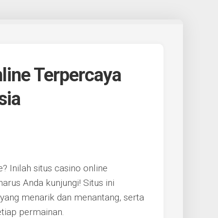
nline Terpercaya
sia
Inilah situs casino online
arus Anda kunjungi! Situs ini
yang menarik dan menantang, serta
tiap permainan.