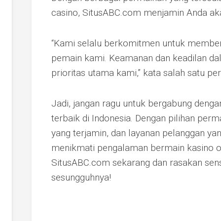
casino, SitusABC.com menjamin Anda aka
“Kami selalu berkomitmen untuk memberi
pemain kami. Keamanan dan keadilan da
prioritas utama kami,” kata salah satu p
Jadi, jangan ragu untuk bergabung dengan
terbaik di Indonesia. Dengan pilihan pe
yang terjamin, dan layanan pelanggan yan
menikmati pengalaman bermain kasino onl
SitusABC.com sekarang dan rasakan sens
sesungguhnya!