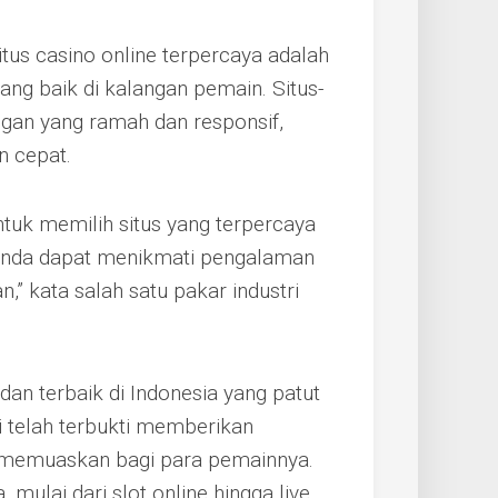
situs casino online terpercaya adalah
yang baik di kalangan pemain. Situs-
ggan yang ramah dan responsif,
 cepat.
ntuk memilih situs yang terpercaya
, Anda dapat menikmati pengalaman
 kata salah satu pakar industri
 dan terbaik di Indonesia yang patut
i telah terbukti memberikan
 memuaskan bagi para pemainnya.
mulai dari slot online hingga live