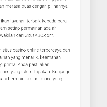
n merasa puas dengan pilihannya.
kan layanan terbaik kepada para
lam setiap permainan adalah
erwakilan dari SitusABC.com.
 situs casino online terpercaya dan
rmainan yang menarik, keamanan
g prima, Anda pasti akan
ine yang tak terlupakan. Kunjungi
asi bermain kasino online yang