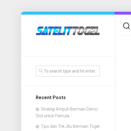
Skip
to
content
Recent Posts
Strategi Ampuh Bermain Demo
Slot untuk Pemula
Tips dan Trik Jitu Bermain Togel