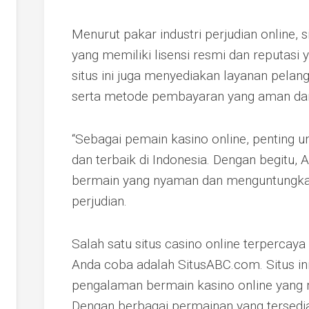
Menurut pakar industri perjudian online, 
yang memiliki lisensi resmi dan reputasi 
situs ini juga menyediakan layanan pelan
serta metode pembayaran yang aman dan
“Sebagai pemain kasino online, penting u
dan terbaik di Indonesia. Dengan begitu
bermain yang nyaman dan menguntungkan,”
perjudian.
Salah satu situs casino online terpercaya
Anda coba adalah SitusABC.com. Situs in
pengalaman bermain kasino online yang
Dengan berbagai permainan yang tersedia, 