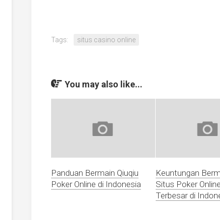
Tags:
situs casino online
You may also like...
Panduan Bermain Qiuqiu
Keuntungan Berma
Poker Online di Indonesia
Situs Poker Onlin
Terbesar di Indon