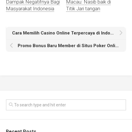
Dampak Negatifnya Bagi
Macau: Nasib baik di
Masyarakat Indonesia
Titik Jari tangan
Cara Memilih Casino Online Terpercaya di Indonesia
Promo Bonus Baru Member di Situs Poker Online Indonesia
Recent Posts