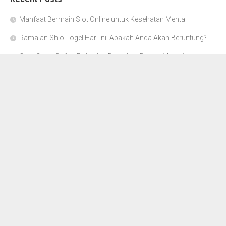
Manfaat Bermain Slot Online untuk Kesehatan Mental
Ramalan Shio Togel Hari Ini: Apakah Anda Akan Beruntung?
Cara Cepat Daftar Rolet dan Dapatkan Bonus Menarik
Judi Bola: Hiburan atau Masalah di Indonesia?
Perbedaan Poker Online di PC dan Smartphone: Mana yang
Lebih Menguntungkan?
Archives
August 2026
(30)
July 2026
(154)
June 2026
(70)