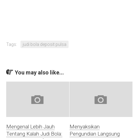
Tags:
judi bola deposit pulsa
You may also like...
Mengenal Lebih Jauh
Menyaksikan
Tentang Kalah Judi Bola:
Pengundian Langsung