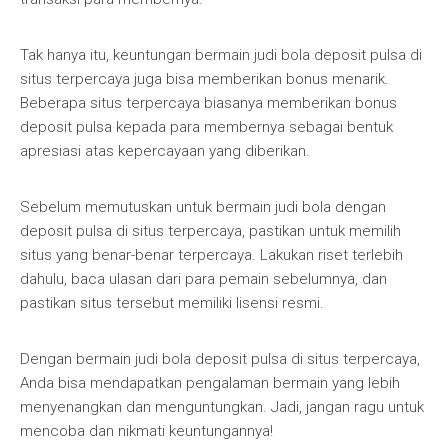
Tak hanya itu, keuntungan bermain judi bola deposit pulsa di
situs terpercaya juga bisa memberikan bonus menarik.
Beberapa situs terpercaya biasanya memberikan bonus
deposit pulsa kepada para membernya sebagai bentuk
apresiasi atas kepercayaan yang diberikan.
Sebelum memutuskan untuk bermain judi bola dengan
deposit pulsa di situs terpercaya, pastikan untuk memilih
situs yang benar-benar terpercaya. Lakukan riset terlebih
dahulu, baca ulasan dari para pemain sebelumnya, dan
pastikan situs tersebut memiliki lisensi resmi.
Dengan bermain judi bola deposit pulsa di situs terpercaya,
Anda bisa mendapatkan pengalaman bermain yang lebih
menyenangkan dan menguntungkan. Jadi, jangan ragu untuk
mencoba dan nikmati keuntungannya!