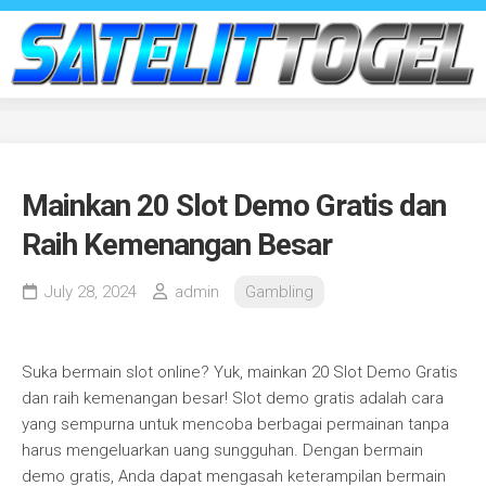
Skip
to
content
Mainkan 20 Slot Demo Gratis dan
Raih Kemenangan Besar
July 28, 2024
admin
Gambling
Suka bermain slot online? Yuk, mainkan 20 Slot Demo Gratis
dan raih kemenangan besar! Slot demo gratis adalah cara
yang sempurna untuk mencoba berbagai permainan tanpa
harus mengeluarkan uang sungguhan. Dengan bermain
demo gratis, Anda dapat mengasah keterampilan bermain