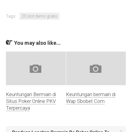
Tags:
20 slot demo gratis
You may also like...
Keuntungan Bermain di
Keuntungan bermain di
Situs Poker Online PKV
Wap Sbobet Com
Terpercaya