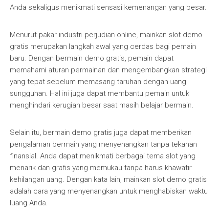
Anda sekaligus menikmati sensasi kemenangan yang besar.
Menurut pakar industri perjudian online, mainkan slot demo
gratis merupakan langkah awal yang cerdas bagi pemain
baru. Dengan bermain demo gratis, pemain dapat
memahami aturan permainan dan mengembangkan strategi
yang tepat sebelum memasang taruhan dengan uang
sungguhan. Hal ini juga dapat membantu pemain untuk
menghindari kerugian besar saat masih belajar bermain.
Selain itu, bermain demo gratis juga dapat memberikan
pengalaman bermain yang menyenangkan tanpa tekanan
finansial. Anda dapat menikmati berbagai tema slot yang
menarik dan grafis yang memukau tanpa harus khawatir
kehilangan uang. Dengan kata lain, mainkan slot demo gratis
adalah cara yang menyenangkan untuk menghabiskan waktu
luang Anda.