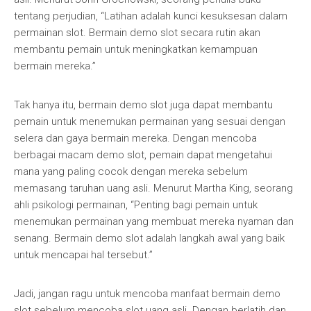
tentang perjudian, “Latihan adalah kunci kesuksesan dalam
permainan slot. Bermain demo slot secara rutin akan
membantu pemain untuk meningkatkan kemampuan
bermain mereka.”
Tak hanya itu, bermain demo slot juga dapat membantu
pemain untuk menemukan permainan yang sesuai dengan
selera dan gaya bermain mereka. Dengan mencoba
berbagai macam demo slot, pemain dapat mengetahui
mana yang paling cocok dengan mereka sebelum
memasang taruhan uang asli. Menurut Martha King, seorang
ahli psikologi permainan, “Penting bagi pemain untuk
menemukan permainan yang membuat mereka nyaman dan
senang. Bermain demo slot adalah langkah awal yang baik
untuk mencapai hal tersebut.”
Jadi, jangan ragu untuk mencoba manfaat bermain demo
slot sebelum mencoba slot uang asli. Dengan berlatih dan