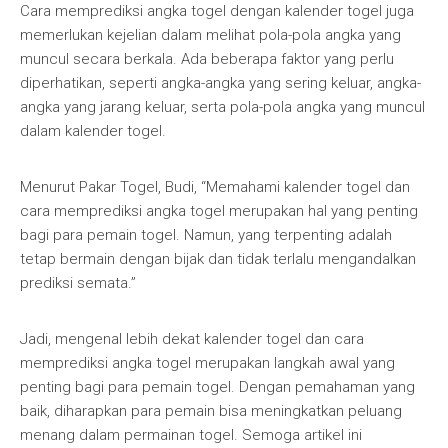
Cara memprediksi angka togel dengan kalender togel juga
memerlukan kejelian dalam melihat pola-pola angka yang
muncul secara berkala. Ada beberapa faktor yang perlu
diperhatikan, seperti angka-angka yang sering keluar, angka-
angka yang jarang keluar, serta pola-pola angka yang muncul
dalam kalender togel.
Menurut Pakar Togel, Budi, “Memahami kalender togel dan
cara memprediksi angka togel merupakan hal yang penting
bagi para pemain togel. Namun, yang terpenting adalah
tetap bermain dengan bijak dan tidak terlalu mengandalkan
prediksi semata.”
Jadi, mengenal lebih dekat kalender togel dan cara
memprediksi angka togel merupakan langkah awal yang
penting bagi para pemain togel. Dengan pemahaman yang
baik, diharapkan para pemain bisa meningkatkan peluang
menang dalam permainan togel. Semoga artikel ini