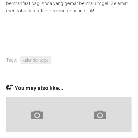
bermanfaat bagi Anda yang gemar bermain togel. Selamat
mencoba dan tetap bermain dengan bijak!
Tags:
kalender togel
You may also like...