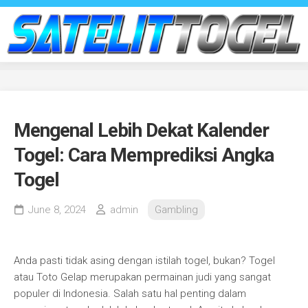
Skip
to
content
Mengenal Lebih Dekat Kalender
Togel: Cara Memprediksi Angka
Togel
June 8, 2024
admin
Gambling
Anda pasti tidak asing dengan istilah togel, bukan? Togel
atau Toto Gelap merupakan permainan judi yang sangat
populer di Indonesia. Salah satu hal penting dalam