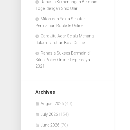
Rahasia Kemenangan Bermain
Togel dengan Shio Ular
Mitos dan Fakta Seputar
Permainan Roulette Online
Cara Jitu Agar Selalu Menang
dalam Taruhan Bola Online
Rahasia Sukses Bermain di
Situs Poker Online Terpercaya
2021
Archives
August 2026
(40)
July 2026
(154)
June 2026
(70)