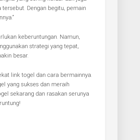
 tersebut. Dengan begitu, pemain
nya.”
perlukan keberuntungan. Namun,
gunakan strategi yang tepat,
kin besar.
ekat link togel dan cara bermainnya.
gel yang sukses dan meraih
gel sekarang dan rasakan serunya
runtung!