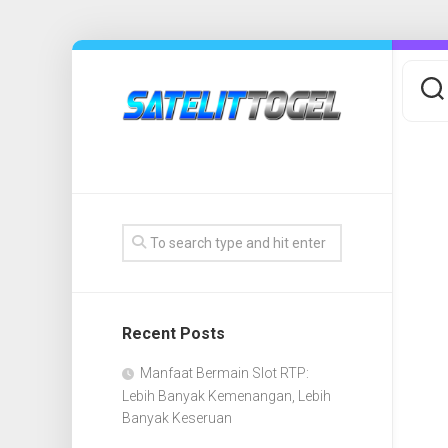
Skip
to
content
Recent Posts
Manfaat Bermain Slot RTP:
Lebih Banyak Kemenangan, Lebih
Banyak Keseruan