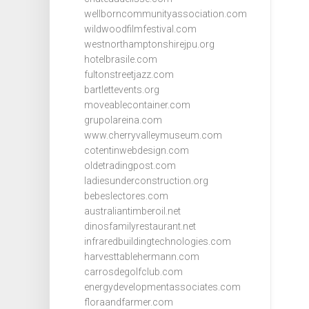
wellborncommunityassociation.com
wildwoodfilmfestival.com
westnorthamptonshirejpu.org
hotelbrasile.com
fultonstreetjazz.com
bartlettevents.org
moveablecontainer.com
grupolareina.com
www.cherryvalleymuseum.com
cotentinwebdesign.com
oldetradingpost.com
ladiesunderconstruction.org
bebeslectores.com
australiantimberoil.net
dinosfamilyrestaurant.net
infraredbuildingtechnologies.com
harvesttablehermann.com
carrosdegolfclub.com
energydevelopmentassociates.com
floraandfarmer.com