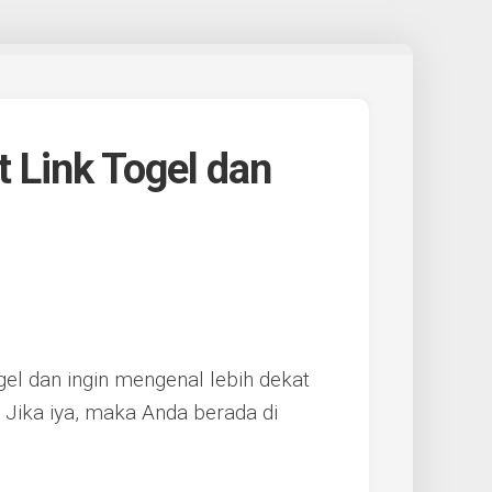
 Link Togel dan
el dan ingin mengenal lebih dekat
? Jika iya, maka Anda berada di