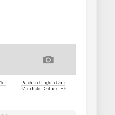
Slot
Panduan Lengkap Cara
Main Poker Online di HP