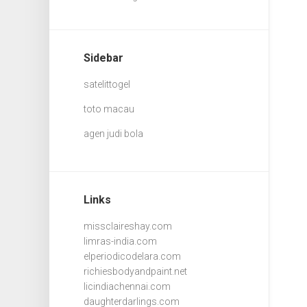
Sidebar
satelittogel
toto macau
agen judi bola
Links
missclaireshay.com
limras-india.com
elperiodicodelara.com
richiesbodyandpaint.net
licindiachennai.com
daughterdarlings.com