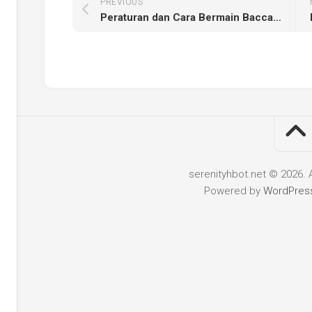
PREVIOUS
Peraturan dan Cara Bermain Baccarat Online yang Benar
serenityhbot.net © 2026. A
Powered by
WordPres