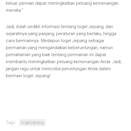
keluar, pemain dapat meningkatkan peluang kemenangan
mereka.”
Jadi, itulah sedikit informasi tentang togel Jepang, dari
sejarahnya yang panjang, peraturan yang berlaku, hingga
cara bermainnya. Meskipun togel Jepang sebagai
permainan yang mengandalkan keberuntungan, namun
pemahaman yang baik tentang permainan ini dapat
membantu meningkatkan peluang kemenangan Anda. Jadi,
jangan ragu untuk mencoba peruntungan Anda dalam
bermain togel Jepang!
Tags:
togel jepang