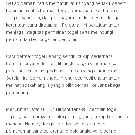
Setiap pemain harus mematuhi aturan yang berlaku, seperti
batas usia untuk bermain togel, pembelian tiket hanya di
tempat yang sah, dan pembayaran hadiah sesuai dengan
ketentuan yang ditetapkan. Peraturan ini bertujuan untuk
menjaga integritas permainan togel serta melindungi
pemain dari kemungkinan penipuan.
Cara bermain togel Jepang sendiri cukup sederhana.
Pemain hanya perlu memilih angka-angka yang mereka
prediksi akan keluar pada hasil undian yang diumumkan.
Setelah itu, pemain tinggal menunggu hasil undian untuk
melihat apakah angka yang dipilih berhasil keluar sebagai
pemenang.
Menurut ahli statistik, Dr. Hiroshi Tanaka, “bermain togel
Jepang sebenarnya memiliki peluang yang cukup kecil untuk
menang. Namun, dengan strategi yang tepat dan
pemahaman yang baik tentang pola angka yang sering