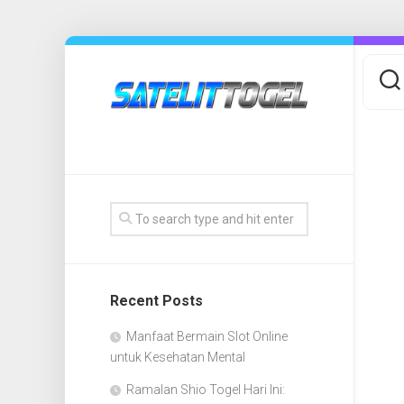
Skip
to
content
Recent Posts
Manfaat Bermain Slot Online
untuk Kesehatan Mental
Ramalan Shio Togel Hari Ini: