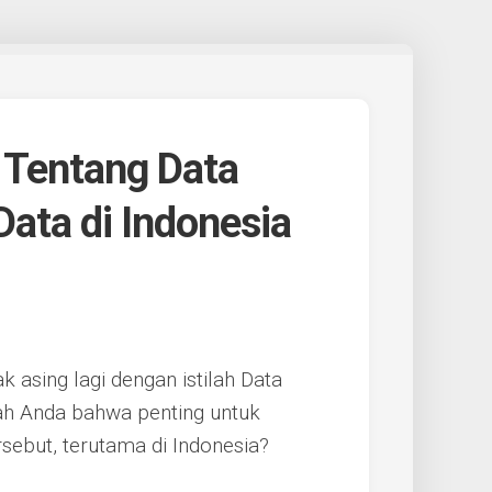
 Tentang Data
Data di Indonesia
k asing lagi dengan istilah Data
ah Anda bahwa penting untuk
rsebut, terutama di Indonesia?