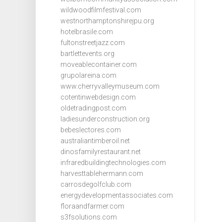
wildwoodfilmfestival.com
westnorthamptonshirejpu.org
hotelbrasile.com
fultonstreetjazz.com
bartlettevents.org
moveablecontainer.com
grupolareina.com
www.cherryvalleymuseum.com
cotentinwebdesign.com
oldetradingpost.com
ladiesunderconstruction.org
bebeslectores.com
australiantimberoil.net
dinosfamilyrestaurant.net
infraredbuildingtechnologies.com
harvesttablehermann.com
carrosdegolfclub.com
energydevelopmentassociates.com
floraandfarmer.com
s3fsolutions.com