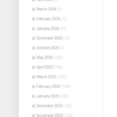
March 2026
(5)
February 2026
(7)
January 2026
(21)
December 2025
(16)
October 2025
(1)
May 2025
(105)
April 2025
(150)
March 2025
(155)
February 2025
(140)
January 2025
(155)
December 2024
(155)
November 2024
(150)