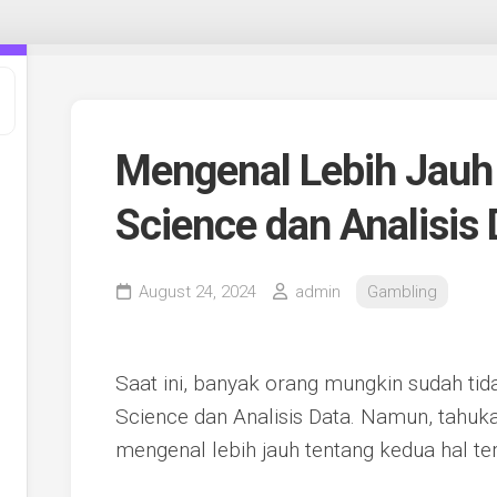
Mengenal Lebih Jauh
Science dan Analisis 
August 24, 2024
admin
Gambling
Saat ini, banyak orang mungkin sudah tida
Science dan Analisis Data. Namun, tahuk
mengenal lebih jauh tentang kedua hal te