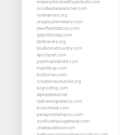
keepworkershealthyandsafe.com
noodlesitaliankitchen.com
nydreamact.org
unagisushimetairie.com
jewelflashtattoos.com
getpcfixtoday.com
bbrtbandra.org
bluebonnetcountry.com
epicclipart.com
pearlmanilahotel.com
maintdrop.com
bobtoman.com
sosanimauxtunisie.org
kogroofing.com
alpinedentist.net
radioenergiadance.com
kookotheek.com
panayiotislamprou.com
southcampusgateway.com
chateaudelisse.com
wellborncommunityassociation.com