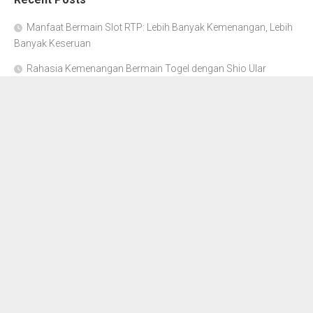
Manfaat Bermain Slot RTP: Lebih Banyak Kemenangan, Lebih
Banyak Keseruan
Rahasia Kemenangan Bermain Togel dengan Shio Ular
Mitos dan Fakta Seputar Permainan Roulette Online
Cara Jitu Agar Selalu Menang dalam Taruhan Bola Online
Rahasia Sukses Bermain di Situs Poker Online Terpercaya
2021
Archives
August 2026
(40)
July 2026
(154)
June 2026
(70)