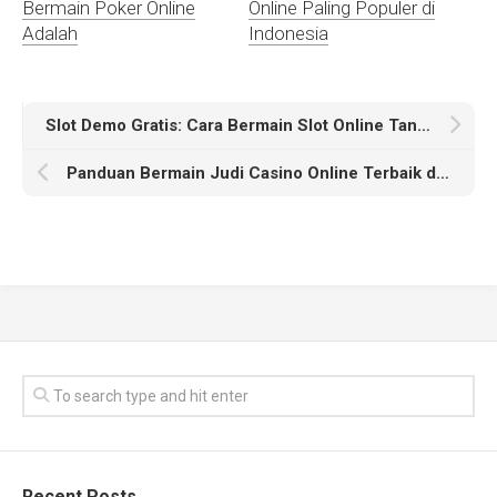
Bermain Poker Online
Online Paling Populer di
Adalah
Indonesia
Slot Demo Gratis: Cara Bermain Slot Online Tanpa Harus Mengeluarkan Uang
Panduan Bermain Judi Casino Online Terbaik di Indonesia
Recent Posts