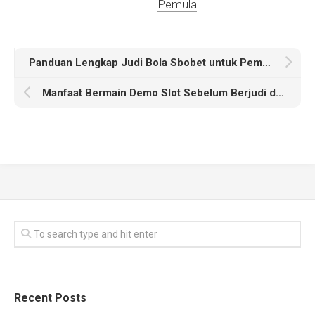
Pemula
Panduan Lengkap Judi Bola Sbobet untuk Pemula
Manfaat Bermain Demo Slot Sebelum Berjudi dengan Uang Asli
Recent Posts