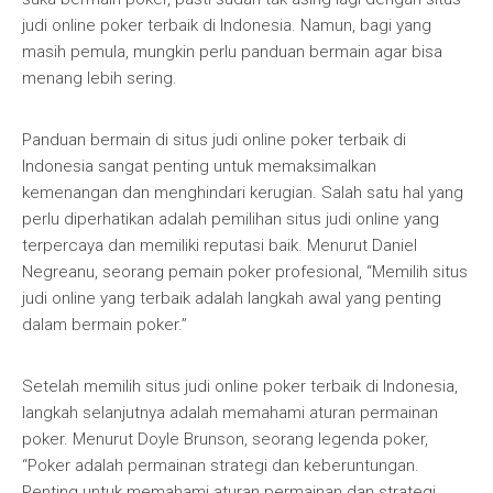
judi online poker terbaik di Indonesia. Namun, bagi yang
masih pemula, mungkin perlu panduan bermain agar bisa
menang lebih sering.
Panduan bermain di situs judi online poker terbaik di
Indonesia sangat penting untuk memaksimalkan
kemenangan dan menghindari kerugian. Salah satu hal yang
perlu diperhatikan adalah pemilihan situs judi online yang
terpercaya dan memiliki reputasi baik. Menurut Daniel
Negreanu, seorang pemain poker profesional, “Memilih situs
judi online yang terbaik adalah langkah awal yang penting
dalam bermain poker.”
Setelah memilih situs judi online poker terbaik di Indonesia,
langkah selanjutnya adalah memahami aturan permainan
poker. Menurut Doyle Brunson, seorang legenda poker,
“Poker adalah permainan strategi dan keberuntungan.
Penting untuk memahami aturan permainan dan strategi