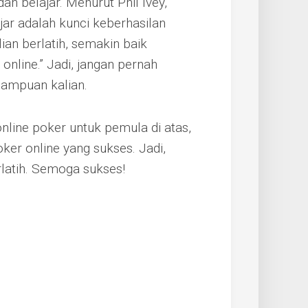
dan belajar. Menurut Phil Ivey,
jar adalah kunci keberhasilan
an berlatih, semakin baik
line.” Jadi, jangan pernah
mampuan kalian.
nline poker untuk pemula di atas,
ker online yang sukses. Jadi,
latih. Semoga sukses!