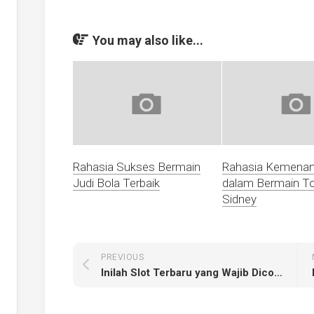
You may also like...
Rahasia Sukses Bermain
Rahasia Kemena
Judi Bola Terbaik
dalam Bermain To
Sidney
PREVIOUS
Inilah Slot Terbaru yang Wajib Dicoba di Indonesia