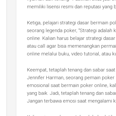
memiliki lisensi resmi dan reputasi yang b
Ketiga, pelajari strategi dasar bermain p
seorang legenda poker, “Strategi adalah
online. Kalian harus belajar strategi dasar
atau call agar bisa memenangkan permaina
online melalui buku, video tutorial, atau k
Keempat, tetaplah tenang dan sabar saat
Jennifer Harman, seorang pemain poker pr
emosional saat bermain poker online, ka
yang baik. Jadi, tetaplah tenang dan saba
Jangan terbawa emosi saat mengalami k