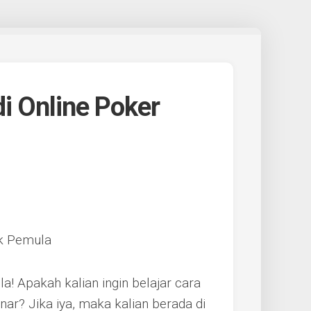
i Online Poker
uk Pemula
a! Apakah kalian ingin belajar cara
ar? Jika iya, maka kalian berada di