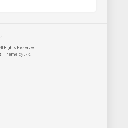
ll Rights Reserved.
s
. Theme by
Alx
.