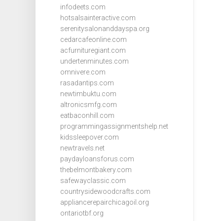
infodeets.com
hotsalsainteractive.com
serenitysalonanddayspa.org
cedarcafeonline.com
acfurnituregiant.com
undertenminutes.com
omnivere.com
rasadantips.com
newtimbuktu.com
altronicsmfg.com
eatbaconhill.com
programmingassignmentshelp.net
kidssleepover.com
newtravels.net
paydayloansforus.com
thebelmontbakery.com
safewayclassic.com
countrysidewoodcrafts.com
appliancerepairchicagoil.org
ontariotbf.org