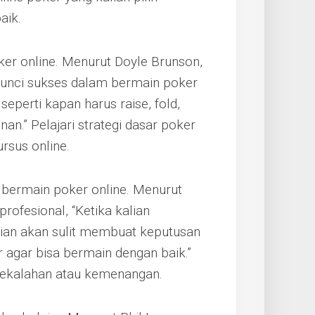
aik.
oker online. Menurut Doyle Brunson,
 kunci sukses dalam bermain poker
 seperti kapan harus raise, fold,
n.” Pelajari strategi dasar poker
ursus online.
 bermain poker online. Menurut
ofesional, “Ketika kalian
lian akan sulit membuat keputusan
r agar bisa bermain dengan baik.”
ekalahan atau kemenangan.