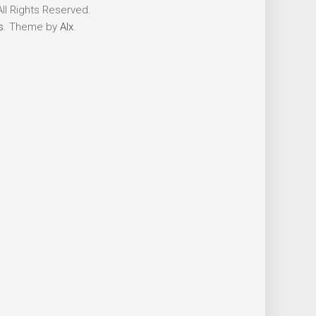
ll Rights Reserved.
s
. Theme by
Alx
.