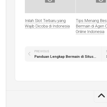
Inilah Slot Terbaru yang
Tips Menang Bes
Wajib Dicoba di Indonesia
Bermain di Agen 
Online Indonesia
PREVIOUS
Panduan Lengkap Bermain di Situs Alternatif Sbobet