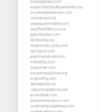
instalegendary.com
keepworkershealthyandsafe.com
noodlesitaliankitchen.com
nydreamact.org
unagisushimetairie.com
jewelflashtattoos.com
getpcfixtoday.com
bbrtbandra.org
bluebonnetcountry.com
epicclipart.com
pearlmanilahotel.com
maintdrop.com
bobtoman.com
sosanimauxtunisie.org
kogroofing.com
alpinedentist.net
radioenergiadance.com
kookotheek.com
panayiotislamprou.com
southcampusgateway.com
chateaudelisse.com