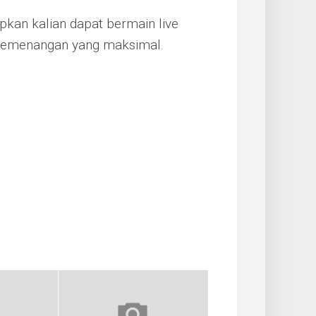
pkan kalian dapat bermain live
 kemenangan yang maksimal.