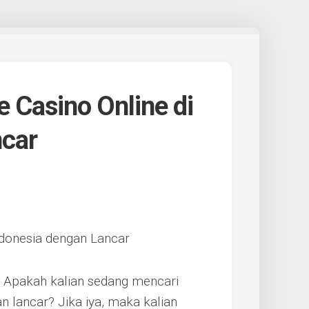
 Casino Online di
ncar
ndonesia dengan Lancar
a! Apakah kalian sedang mencari
n lancar? Jika iya, maka kalian