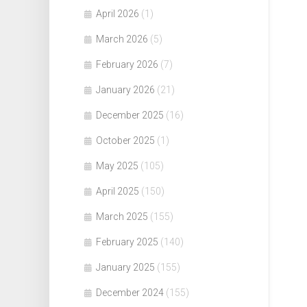
April 2026
(1)
March 2026
(5)
February 2026
(7)
January 2026
(21)
December 2025
(16)
October 2025
(1)
May 2025
(105)
April 2025
(150)
March 2025
(155)
February 2025
(140)
January 2025
(155)
December 2024
(155)