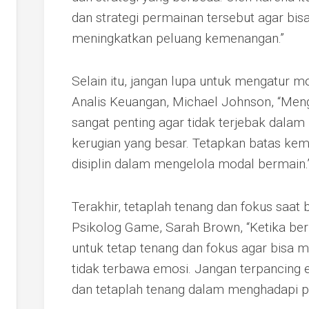
dan strategi permainan tersebut agar bi
meningkatkan peluang kemenangan.”
Selain itu, jangan lupa untuk mengatur m
Analis Keuangan, Michael Johnson, “Men
sangat penting agar tidak terjebak dal
kerugian yang besar. Tetapkan batas ke
disiplin dalam mengelola modal bermain.
Terakhir, tetaplah tenang dan fokus saat 
Psikolog Game, Sarah Brown, “Ketika berm
untuk tetap tenang dan fokus agar bisa 
tidak terbawa emosi. Jangan terpancing
dan tetaplah tenang dalam menghadapi p