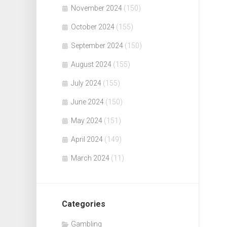
November 2024
(150)
October 2024
(155)
September 2024
(150)
August 2024
(155)
July 2024
(155)
June 2024
(150)
May 2024
(151)
April 2024
(149)
March 2024
(11)
Categories
Gambling