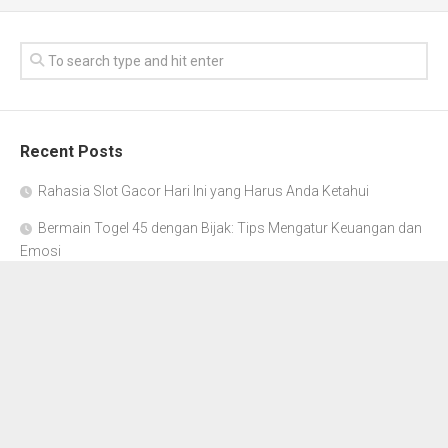
Recent Posts
Rahasia Slot Gacor Hari Ini yang Harus Anda Ketahui
Bermain Togel 45 dengan Bijak: Tips Mengatur Keuangan dan
Emosi
Bahaya dan Risiko Bermain Judi Roulette Online
Cara Mengakses Situs Judi Bola Live Streaming dengan
Mudah
Keuntungan Bermain Situs Poker Online dan Togel Terpercaya
di Indonesia