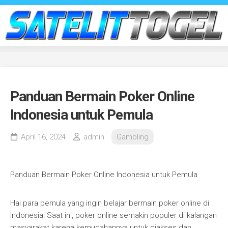
Skip
to
content
Panduan Bermain Poker Online
Indonesia untuk Pemula
April 16, 2024
admin
Gambling
Panduan Bermain Poker Online Indonesia untuk Pemula
Hai para pemula yang ingin belajar bermain poker online di
Indonesia! Saat ini, poker online semakin populer di kalangan
masyarakat karena kemudahannya untuk diakses dan