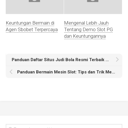
Keuntungan Bermain di
Mengenal Lebih Jauh
Agen Sbobet Terpercaya
Tentang Demo Slot PG
dan Keuntungannya
Panduan Daftar Situs Judi Bola Resmi Terbaik di Indonesia
Panduan Bermain Mesin Slot: Tips dan Trik Menang