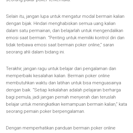
Selain itu, jangan lupa untuk mengatur modal bermain kalian
dengan bijak. Hindari menghabiskan semua uang kalian
dalam satu permainan, dan belajarlah untuk mengendalikan
emosi saat bermain. “Penting untuk memiliki kontrol diri dan
tidak terbawa emosi saat bermain poker online,” saran
seorang ahli dalam bidang ini.
Terakhir, jangan ragu untuk belajar dari pengalaman dan
memperbaiki kesalahan kalian. Bermain poker online
membutuhkan waktu dan latihan untuk bisa menguasainya
dengan baik. “Setiap kekalahan adalah pelajaran berharga
bagi pemula, jadi jangan pernah menyerah dan teruslah
belajar untuk meningkatkan kemampuan bermain kalian,” kata
seorang pemain poker berpengalaman.
Dengan memperhatikan panduan bermain poker online