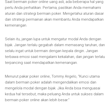
Saat bermain poker online uang asli, ada beberapa hal yang
perlu Anda perhatikan. Pertama, pastikan Anda memahami
aturan dan strategi bermain poker. Mengetahui aturan dasar
dan strategi permainan akan membantu Anda mendapatkan
kemenangan.
Selain itu, jangan lupa untuk mengatur modal Anda dengan
bijak. Jangan terlalu gegabah dalam memasang taruhan, dan
selalu ingat untuk bermain dengan kepala dingin. Jangan
terbawa emosi saat mengalami kekalahan, dan jangan terlalu
terpancing saat mendapatkan kemenangan.
Menurut pakar poker online, Tommy Angelo, “Kunci utama
dalam bermain poker adalah mengendalikan emosi dan
mengelola modal dengan bijak. Jika Anda bisa menguasai
kedua hal tersebut, maka peluang Anda untuk sukses dalam
bermain poker online akan lebih besar.”