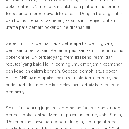
poker online IDN merupakan salah satu platform judi online
terbesar dan terpercaya di Indonesia. Dengan berbagai fitur
dan bonus menarik, tak heran jika situs ini menjadi pilihan
utama para pemain poker online di tanah air.
Sebelum mulai bermain, ada beberapa hal penting yang
perlu kamu perhatikan. Pertama, pastikan kamu memilih situs
poker online IDN terbaik yang memiliki lisensi resmi dan
reputasi yang baik. Hal ini penting untuk menjamin keamanan
dan keadilan dalam bermain. Sebagai contoh, situs poker
online IDNPlay merupakan salah satu platform terbaik yang
sudah terbukti memberikan pelayanan terbaik kepada para
pemainnya.
Selain itu, penting juga untuk memahami aturan dan strategi
bermain poker online. Menurut pakar judi online, John Smith,
“Poker bukan hanya soal keberuntungan, tapi juga strategi
dan keterampilan dalam membaca situasi permainan.” Oleh