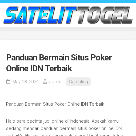
Skip
to
content
Panduan Bermain Situs Poker
Online IDN Terbaik
May 28, 2024
admin
Gambling
Panduan Bermain Situs Poker Online IDN Terbaik
Halo para pecinta judi online di Indonesia! Apakah kamu
sedang mencari panduan bermain situs poker online IDN
terbaik? Jika iya, artikel ini cocok banget buat kamu! Situs