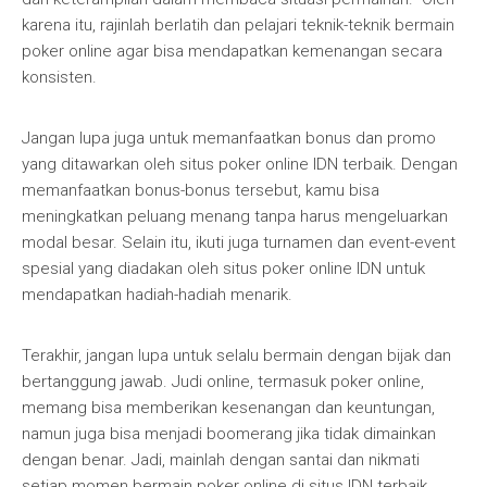
karena itu, rajinlah berlatih dan pelajari teknik-teknik bermain
poker online agar bisa mendapatkan kemenangan secara
konsisten.
Jangan lupa juga untuk memanfaatkan bonus dan promo
yang ditawarkan oleh situs poker online IDN terbaik. Dengan
memanfaatkan bonus-bonus tersebut, kamu bisa
meningkatkan peluang menang tanpa harus mengeluarkan
modal besar. Selain itu, ikuti juga turnamen dan event-event
spesial yang diadakan oleh situs poker online IDN untuk
mendapatkan hadiah-hadiah menarik.
Terakhir, jangan lupa untuk selalu bermain dengan bijak dan
bertanggung jawab. Judi online, termasuk poker online,
memang bisa memberikan kesenangan dan keuntungan,
namun juga bisa menjadi boomerang jika tidak dimainkan
dengan benar. Jadi, mainlah dengan santai dan nikmati
setiap momen bermain poker online di situs IDN terbaik.