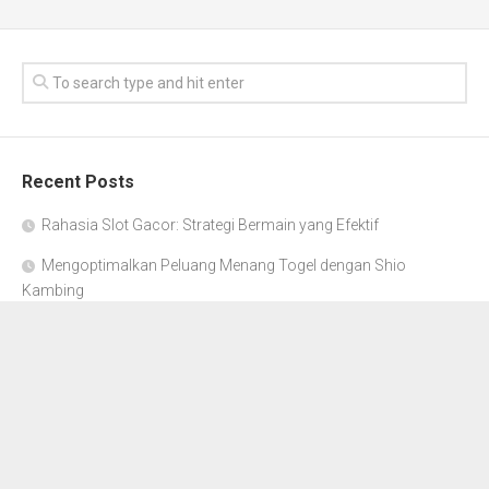
Recent Posts
Rahasia Slot Gacor: Strategi Bermain yang Efektif
Mengoptimalkan Peluang Menang Togel dengan Shio
Kambing
Panduan Bermain Rolet Online Resmi di Indonesia
Cara Memilih Agen Slot Judi Bola Terpercaya
Perkembangan Poker Online Terpercaya di Indonesia Tahun
2020