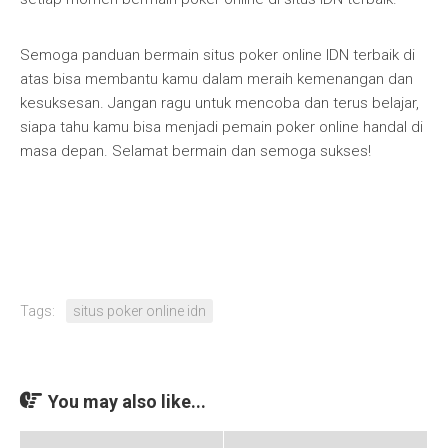
Semoga panduan bermain situs poker online IDN terbaik di
atas bisa membantu kamu dalam meraih kemenangan dan
kesuksesan. Jangan ragu untuk mencoba dan terus belajar,
siapa tahu kamu bisa menjadi pemain poker online handal di
masa depan. Selamat bermain dan semoga sukses!
Tags:
situs poker online idn
You may also like...