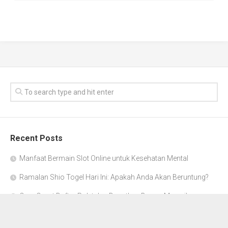
Recent Posts
Manfaat Bermain Slot Online untuk Kesehatan Mental
Ramalan Shio Togel Hari Ini: Apakah Anda Akan Beruntung?
Cara Cepat Daftar Rolet dan Dapatkan Bonus Menarik
Judi Bola: Hiburan atau Masalah di Indonesia?