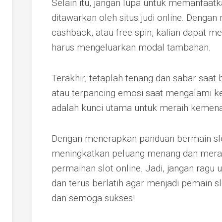
Selain itu, jangan lupa untuk memanfaat
ditawarkan oleh situs judi online. Denga
cashback, atau free spin, kalian dapat 
harus mengeluarkan modal tambahan.
Terakhir, tetaplah tenang dan sabar saat
atau terpancing emosi saat mengalami ke
adalah kunci utama untuk meraih kemena
Dengan menerapkan panduan bermain slot 
meningkatkan peluang menang dan mera
permainan slot online. Jadi, jangan ragu
dan terus berlatih agar menjadi pemain s
dan semoga sukses!