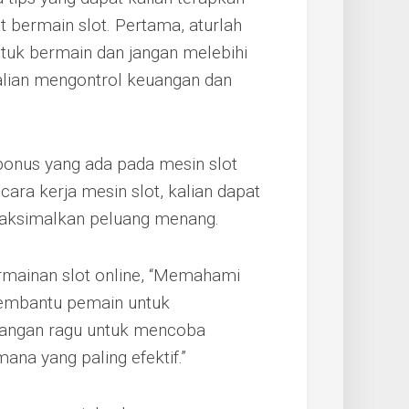
 bermain slot. Pertama, aturlah
ntuk bermain dan jangan melebihi
alian mengontrol keuangan dan
bonus yang ada pada mesin slot
ra kerja mesin slot, kalian dapat
aksimalkan peluang menang.
rmainan slot online, “Memahami
 membantu pemain untuk
Jangan ragu untuk mencoba
ana yang paling efektif.”