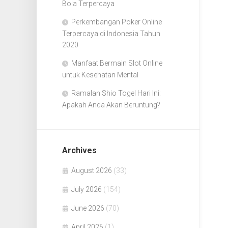
Bola Terpercaya
Perkembangan Poker Online
Terpercaya di Indonesia Tahun
2020
Manfaat Bermain Slot Online
untuk Kesehatan Mental
Ramalan Shio Togel Hari Ini:
Apakah Anda Akan Beruntung?
Archives
August 2026
(33)
July 2026
(154)
June 2026
(70)
April 2026
(1)