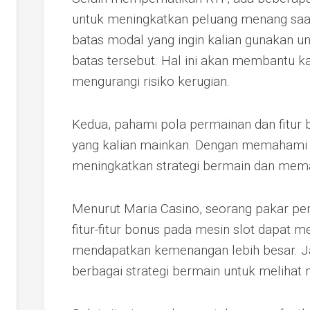
untuk meningkatkan peluang menang saat
batas modal yang ingin kalian gunakan u
batas tersebut. Hal ini akan membantu k
mengurangi risiko kerugian.
Kedua, pahami pola permainan dan fitur 
yang kalian mainkan. Dengan memahami ca
meningkatkan strategi bermain dan mem
Menurut Maria Casino, seorang pakar pe
fitur-fitur bonus pada mesin slot dapat
mendapatkan kemenangan lebih besar. 
berbagai strategi bermain untuk melihat m