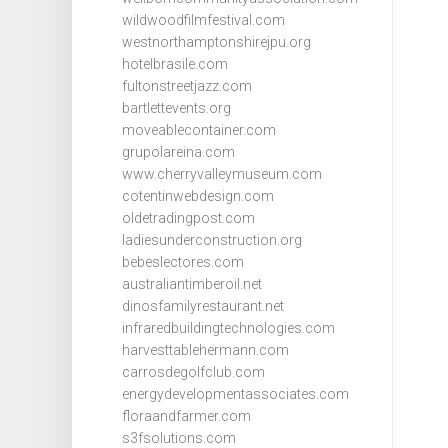
wildwoodfilmfestival.com
westnorthamptonshirejpu.org
hotelbrasile.com
fultonstreetjazz.com
bartlettevents.org
moveablecontainer.com
grupolareina.com
www.cherryvalleymuseum.com
cotentinwebdesign.com
oldetradingpost.com
ladiesunderconstruction.org
bebeslectores.com
australiantimberoil.net
dinosfamilyrestaurant.net
infraredbuildingtechnologies.com
harvesttablehermann.com
carrosdegolfclub.com
energydevelopmentassociates.com
floraandfarmer.com
s3fsolutions.com