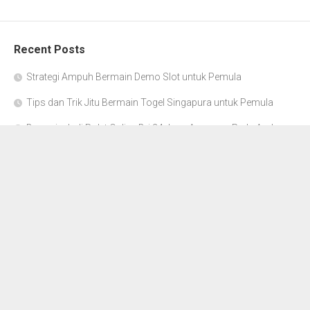
Recent Posts
Strategi Ampuh Bermain Demo Slot untuk Pemula
Tips dan Trik Jitu Bermain Togel Singapura untuk Pemula
Bermain Judi Rolet Online Bri 24 Jam: Apa yang Perlu Anda
Ketahui
Perbandingan Situs Judi Bola Terbaik di Indonesia
Cara Mendapatkan Bonus Besar dari Situs Poker Online Judi
Uang Asli
Archives
August 2026
(25)