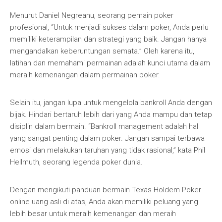
Menurut Daniel Negreanu, seorang pemain poker
profesional, “Untuk menjadi sukses dalam poker, Anda perlu
memiliki keterampilan dan strategi yang baik. Jangan hanya
mengandalkan keberuntungan semata.” Oleh karena itu,
latihan dan memahami permainan adalah kunci utama dalam
meraih kemenangan dalam permainan poker.
Selain itu, jangan lupa untuk mengelola bankroll Anda dengan
bijak. Hindari bertaruh lebih dari yang Anda mampu dan tetap
disiplin dalam bermain. “Bankroll management adalah hal
yang sangat penting dalam poker. Jangan sampai terbawa
emosi dan melakukan taruhan yang tidak rasional,” kata Phil
Hellmuth, seorang legenda poker dunia.
Dengan mengikuti panduan bermain Texas Holdem Poker
online uang asli di atas, Anda akan memiliki peluang yang
lebih besar untuk meraih kemenangan dan meraih