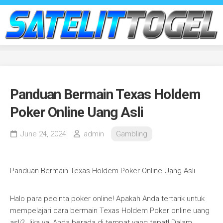
Skip
to
content
Panduan Bermain Texas Holdem
Poker Online Uang Asli
June 24, 2024
admin
Gambling
Panduan Bermain Texas Holdem Poker Online Uang Asli
Halo para pecinta poker online! Apakah Anda tertarik untuk
mempelajari cara bermain Texas Holdem Poker online uang
asli? Jika ya, Anda berada di tempat yang tepat! Dalam