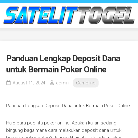
Skip
to
content
Panduan Lengkap Deposit Dana
untuk Bermain Poker Online
August 11, 2024
admin
Gambling
Panduan Lengkap Deposit Dana untuk Bermain Poker Online
Halo para pecinta poker online! Apakah kalian sedang
bingung bagaimana cara melakukan deposit dana untuk
bermain poker online? Jangan khawatir, kali ini kami akan