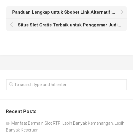
Panduan Lengkap untuk Sbobet Link Alternatif: Cara Mengakses Situs Pengganti Sbobet
Situs Slot Gratis Terbaik untuk Penggemar Judi Online
Recent Posts
Manfaat Bermain Slot RTP: Lebih Banyak Kemenangan, Lebih
Banyak Keseruan