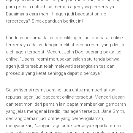
para pemain untuk bisa memilih agen yang terpercaya.
Bagaimana cara memilih agen judi baccarat online
terpercaya? Simak panduan berikut ini!
Panduan pertama dalam memilih agen judi baccarat online
terpercaya adalah dengan melihat lisensi resmi yang dimiliki
oleh agen tersebut. Menurut John Doe, seorang pakar judi
online, “Lisensi resmi merupakan salah satu tanda bahwa
agen judi tersebut telah melewati serangkaian tes dan
prosedur yang ketat sehingga dapat dipercaya.”
Selain lisensi resmi, penting juga untuk memperhatikan
reputasi agen judi baccarat online tersebut. Mencari ulasan
dan testimoni dari pemain lain dapat memberikan gambaran
yang jelas mengenai kredibilitas agen tersebut. Jane Smith,
seorang pemain judi online yang berpengalaman,
menyarankan, “Jangan ragu untuk bertanya kepada teman
atau rekan sejawat mengenai pengalaman mereka bermain