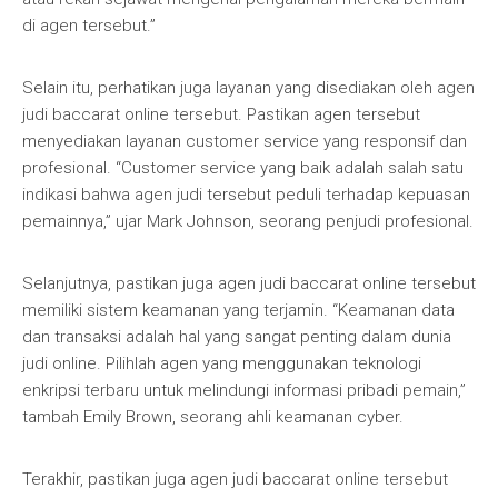
di agen tersebut.”
Selain itu, perhatikan juga layanan yang disediakan oleh agen
judi baccarat online tersebut. Pastikan agen tersebut
menyediakan layanan customer service yang responsif dan
profesional. “Customer service yang baik adalah salah satu
indikasi bahwa agen judi tersebut peduli terhadap kepuasan
pemainnya,” ujar Mark Johnson, seorang penjudi profesional.
Selanjutnya, pastikan juga agen judi baccarat online tersebut
memiliki sistem keamanan yang terjamin. “Keamanan data
dan transaksi adalah hal yang sangat penting dalam dunia
judi online. Pilihlah agen yang menggunakan teknologi
enkripsi terbaru untuk melindungi informasi pribadi pemain,”
tambah Emily Brown, seorang ahli keamanan cyber.
Terakhir, pastikan juga agen judi baccarat online tersebut