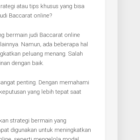
rategi atau tips khusus yang bisa
di Baccarat online?
g bermain judi Baccarat online
lainnya. Namun, ada beberapa hal
ingkatkan peluang menang. Salah
nan dengan baik.
sangat penting. Dengan memahami
eputusan yang lebih tepat saat
kan strategi bermain yang
apat digunakan untuk meningkatkan
line, seperti mengelola modal