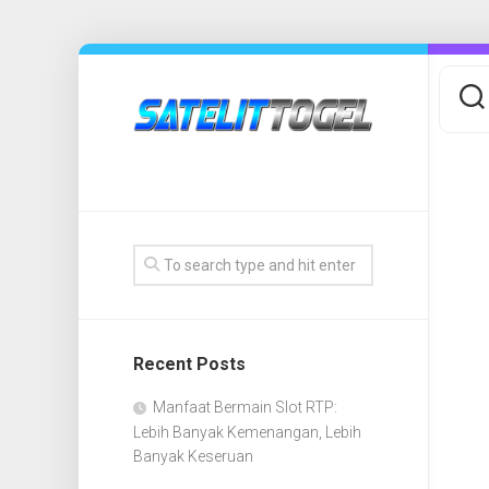
Skip
to
content
Recent Posts
Manfaat Bermain Slot RTP:
Lebih Banyak Kemenangan, Lebih
Banyak Keseruan