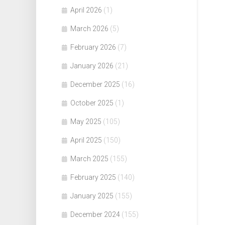
April 2026
(1)
March 2026
(5)
February 2026
(7)
January 2026
(21)
December 2025
(16)
October 2025
(1)
May 2025
(105)
April 2025
(150)
March 2025
(155)
February 2025
(140)
January 2025
(155)
December 2024
(155)