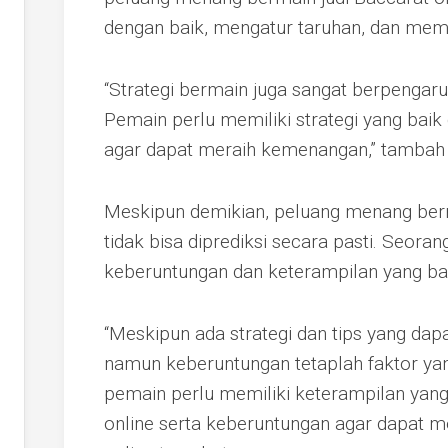
dengan baik, mengatur taruhan, dan memi
“Strategi bermain juga sangat berpengar
Pemain perlu memiliki strategi yang bai
agar dapat meraih kemenangan,” tambah ah
Meskipun demikian, peluang menang berma
tidak bisa diprediksi secara pasti. Seora
keberuntungan dan keterampilan yang ba
“Meskipun ada strategi dan tips yang da
namun keberuntungan tetaplah faktor yan
pemain perlu memiliki keterampilan ya
online serta keberuntungan agar dapat me