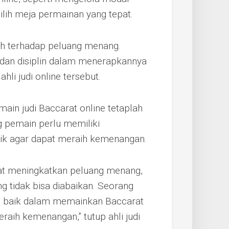
lih meja permainan yang tepat.
uh terhadap peluang menang.
k dan disiplin dalam menerapkannya
li judi online tersebut.
in judi Baccarat online tetaplah
ng pemain perlu memiliki
ik agar dapat meraih kemenangan.
pat meningkatkan peluang menang,
g tidak bisa diabaikan. Seorang
ng baik dalam memainkan Baccarat
raih kemenangan,” tutup ahli judi