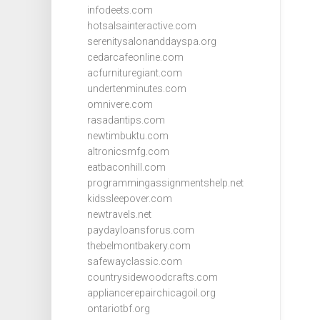
infodeets.com
hotsalsainteractive.com
serenitysalonanddayspa.org
cedarcafeonline.com
acfurnituregiant.com
undertenminutes.com
omnivere.com
rasadantips.com
newtimbuktu.com
altronicsmfg.com
eatbaconhill.com
programmingassignmentshelp.net
kidssleepover.com
newtravels.net
paydayloansforus.com
thebelmontbakery.com
safewayclassic.com
countrysidewoodcrafts.com
appliancerepairchicagoil.org
ontariotbf.org