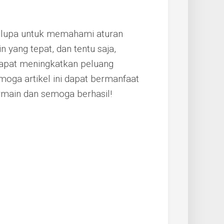
an lupa untuk memahami aturan
yang tepat, dan tentu saja,
dapat meningkatkan peluang
moga artikel ini dapat bermanfaat
ermain dan semoga berhasil!