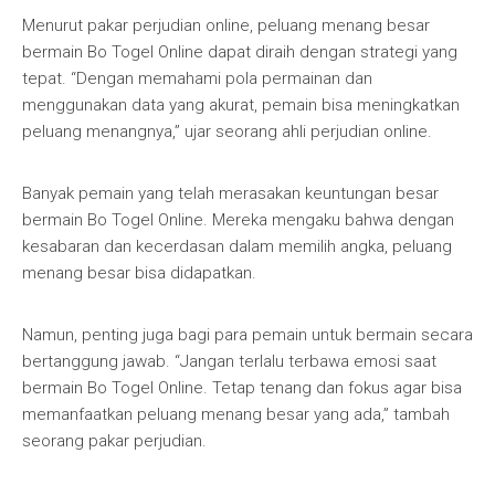
Menurut pakar perjudian online, peluang menang besar
bermain Bo Togel Online dapat diraih dengan strategi yang
tepat. “Dengan memahami pola permainan dan
menggunakan data yang akurat, pemain bisa meningkatkan
peluang menangnya,” ujar seorang ahli perjudian online.
Banyak pemain yang telah merasakan keuntungan besar
bermain Bo Togel Online. Mereka mengaku bahwa dengan
kesabaran dan kecerdasan dalam memilih angka, peluang
menang besar bisa didapatkan.
Namun, penting juga bagi para pemain untuk bermain secara
bertanggung jawab. “Jangan terlalu terbawa emosi saat
bermain Bo Togel Online. Tetap tenang dan fokus agar bisa
memanfaatkan peluang menang besar yang ada,” tambah
seorang pakar perjudian.