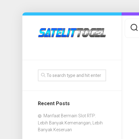
Skip
to
content
Recent Posts
Manfaat Bermain Slot RTP:
Lebih Banyak Kemenangan, Lebih
Banyak Keseruan