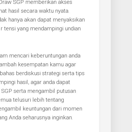
ve Draw SGP memberikan akses
at hasil secara waktu nyata.
idak hanya akan dapat menyaksikan
ir tensi yang mendampingi undian
alam mencari keberuntungan anda
enambah kesempatan kamu agar
ahas berdiskusi strategi serta tips
pingi hasil, agar anda dapat
il SGP serta mengambil putusan
semua telusuri lebih tentang
ngambil keuntungan dari momen
ang Anda seharusnya inginkan.