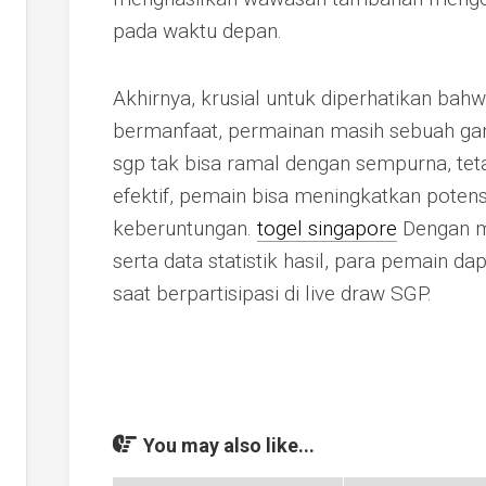
pada waktu depan.
Akhirnya, krusial untuk diperhatikan bahw
bermanfaat, permainan masih sebuah gam
sgp tak bisa ramal dengan sempurna, tet
efektif, pemain bisa meningkatkan potens
keberuntungan.
togel singapore
Dengan m
serta data statistik hasil, para pemain d
saat berpartisipasi di live draw SGP.
You may also like...