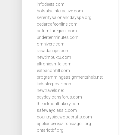
infodeets.com
hotsalsainteractive.com
serenitysalonanddayspa.org
cedarcafeonline.com
acfurnituregiant.com
undertenminutes.com
omnivere.com
rasadantips.com
newtimbuktu.com
altronicsmfg.com
eatbaconhill.com
programmingassignmentshelp.net
kidssleepover.com
newtravels.net
paydayloansforus.com
thebelmontbakery.com
safewayclassic.com
countrysidewoodcrafts.com
appliancerepairchicagoil.org
ontariotbf.org