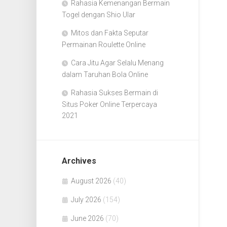
Rahasia Kemenangan Bermain
Togel dengan Shio Ular
Mitos dan Fakta Seputar
Permainan Roulette Online
Cara Jitu Agar Selalu Menang
dalam Taruhan Bola Online
Rahasia Sukses Bermain di
Situs Poker Online Terpercaya
2021
Archives
August 2026
(40)
July 2026
(154)
June 2026
(70)