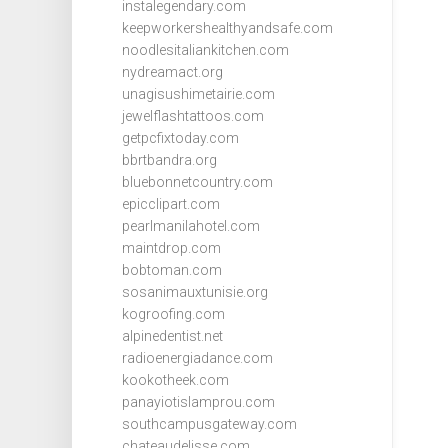
instalegendary.com
keepworkershealthyandsafe.com
noodlesitaliankitchen.com
nydreamact.org
unagisushimetairie.com
jewelflashtattoos.com
getpcfixtoday.com
bbrtbandra.org
bluebonnetcountry.com
epicclipart.com
pearlmanilahotel.com
maintdrop.com
bobtoman.com
sosanimauxtunisie.org
kogroofing.com
alpinedentist.net
radioenergiadance.com
kookotheek.com
panayiotislamprou.com
southcampusgateway.com
chateaudelisse.com