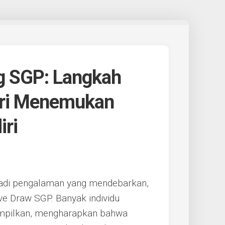
g SGP: Langkah
ari Menemukan
iri
njadi pengalaman yang mendebarkan,
e Draw SGP. Banyak individu
ampilkan, mengharapkan bahwa