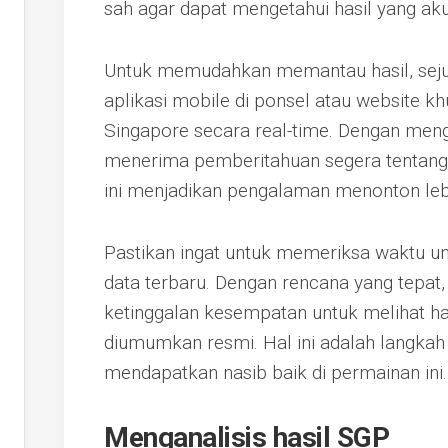
sah agar dapat mengetahui hasil yang aku
Untuk memudahkan memantau hasil, seju
aplikasi mobile di ponsel atau website kh
Singapore secara real-time. Dengan meng
menerima pemberitahuan segera tentang 
ini menjadikan pengalaman menonton lebi
Pastikan ingat untuk memeriksa waktu un
data terbaru. Dengan rencana yang tepat,
ketinggalan kesempatan untuk melihat ha
diumumkan resmi. Hal ini adalah langkah
mendapatkan nasib baik di permainan ini.
Menganalisis hasil SGP