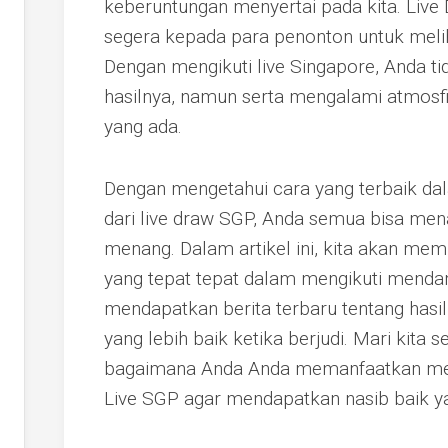
keberuntungan menyertai pada kita. Li
segera kepada para penonton untuk melih
Dengan mengikuti live Singapore, Anda t
hasilnya, namun serta mengalami atmosf
yang ada.
Dengan mengetahui cara yang terbaik d
dari live draw SGP, Anda semua bisa m
menang. Dalam artikel ini, kita akan memb
yang tepat tepat dalam mengikuti mendam
mendapatkan berita terbaru tentang has
yang lebih baik ketika berjudi. Mari kita 
bagaimana Anda Anda memanfaatkan me
Live SGP agar mendapatkan nasib baik y