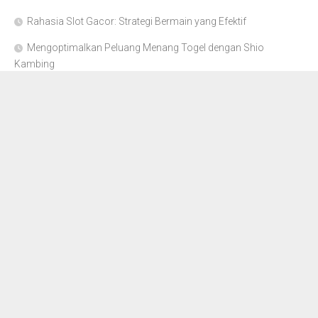
Rahasia Slot Gacor: Strategi Bermain yang Efektif
Mengoptimalkan Peluang Menang Togel dengan Shio
Kambing
Panduan Bermain Rolet Online Resmi di Indonesia
Cara Memilih Agen Slot Judi Bola Terpercaya
Perkembangan Poker Online Terpercaya di Indonesia Tahun
2020
Archives
August 2026
(35)
July 2026
(154)
June 2026
(70)