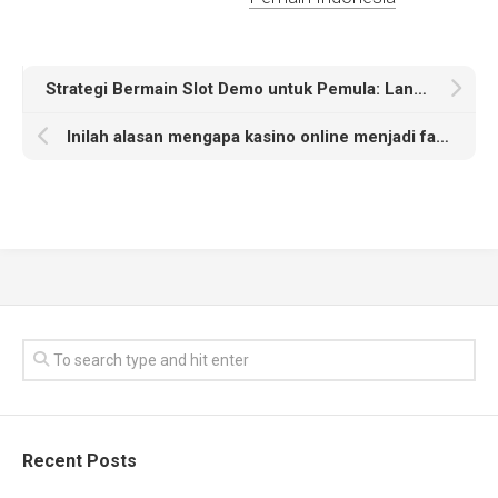
Strategi Bermain Slot Demo untuk Pemula: Langkah Awal Menuju Kemenangan
Inilah alasan mengapa kasino online menjadi favorit para pemain judi
Recent Posts