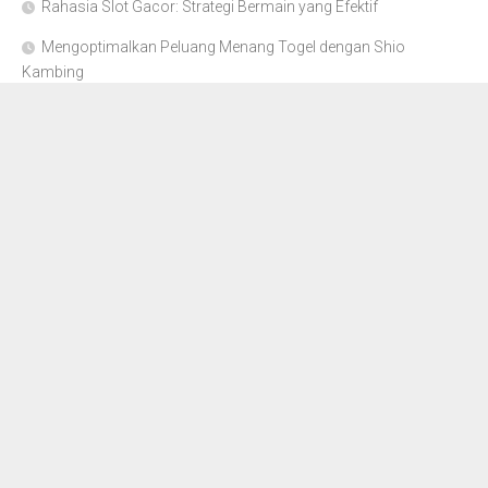
Rahasia Slot Gacor: Strategi Bermain yang Efektif
Mengoptimalkan Peluang Menang Togel dengan Shio
Kambing
Panduan Bermain Rolet Online Resmi di Indonesia
Cara Memilih Agen Slot Judi Bola Terpercaya
Perkembangan Poker Online Terpercaya di Indonesia Tahun
2020
Archives
August 2026
(35)
July 2026
(154)
June 2026
(70)
April 2026
(1)