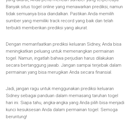
Banyak situs togel online yang menawarkan prediksi, namun
tidak semuanya bisa diandalkan. Pastikan Anda memilih
sumber yang memiliki track record yang baik dan telah
terbukti memberikan prediksi yang akurat.
Dengan memanfaatkan prediksi keluaran Sidney, Anda bisa
meningkatkan peluang untuk memenangkan permainan
togel. Namun, ingatlah bahwa perjudian harus dilakukan
secara bertanggung jawab. Jangan sampai terjebak dalam
permainan yang bisa merugikan Anda secara finansial.
Jadi, jangan ragu untuk menggunakan prediksi keluaran
Sidney sebagai panduan dalam memasang taruhan togel
hari ini. Siapa tahu, angka-angka yang Anda pilih bisa menjadi
kunci kesuksesan Anda dalam permainan togel. Semoga
beruntung!