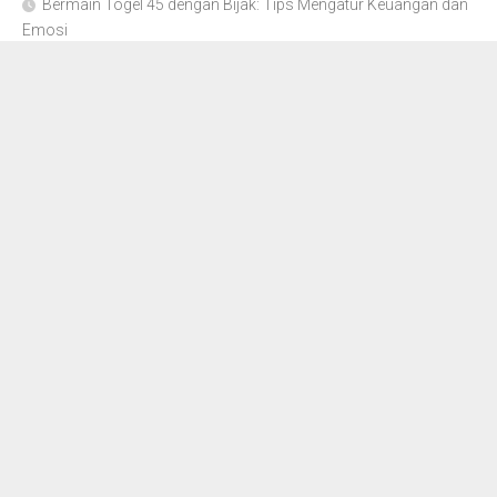
Bermain Togel 45 dengan Bijak: Tips Mengatur Keuangan dan
Emosi
Bahaya dan Risiko Bermain Judi Roulette Online
Cara Mengakses Situs Judi Bola Live Streaming dengan
Mudah
Keuntungan Bermain Situs Poker Online dan Togel Terpercaya
di Indonesia
Archives
August 2026
(45)
July 2026
(154)
June 2026
(70)
April 2026
(1)