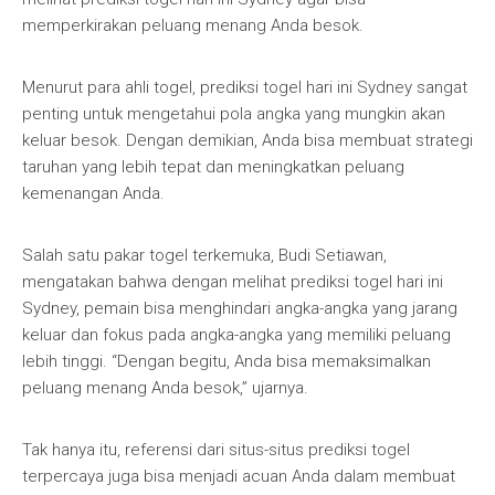
memperkirakan peluang menang Anda besok.
Menurut para ahli togel, prediksi togel hari ini Sydney sangat
penting untuk mengetahui pola angka yang mungkin akan
keluar besok. Dengan demikian, Anda bisa membuat strategi
taruhan yang lebih tepat dan meningkatkan peluang
kemenangan Anda.
Salah satu pakar togel terkemuka, Budi Setiawan,
mengatakan bahwa dengan melihat prediksi togel hari ini
Sydney, pemain bisa menghindari angka-angka yang jarang
keluar dan fokus pada angka-angka yang memiliki peluang
lebih tinggi. “Dengan begitu, Anda bisa memaksimalkan
peluang menang Anda besok,” ujarnya.
Tak hanya itu, referensi dari situs-situs prediksi togel
terpercaya juga bisa menjadi acuan Anda dalam membuat