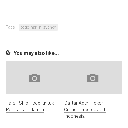
Tags:
togel hari ini sydney
You may also like...
Tafsir Shio Togel untuk
Daftar Agen Poker
Permainan Hari Ini
Online Terpercaya di
Indonesia