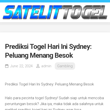
Skip
to
content
Prediksi Togel Hari Ini Sydney:
Peluang Menang Besok
June 22, 2024
admin
Gambling
Prediksi Togel Hari Ini Sydney: Peluang Menang Besok
Halo para pecinta togel Sydney! Sudah siap untuk mencoba
peruntungan besok? Jika iya, maka tidak ada salahnya untuk
melihat prediksi togel hari ini Sydney agar bisa