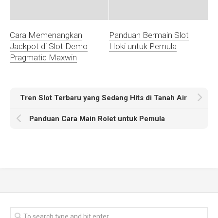
Cara Memenangkan
Panduan Bermain Slot
Jackpot di Slot Demo
Hoki untuk Pemula
Pragmatic Maxwin
Tren Slot Terbaru yang Sedang Hits di Tanah Air
Panduan Cara Main Rolet untuk Pemula