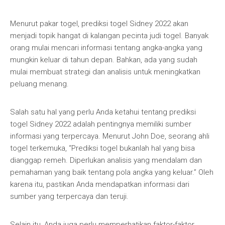
Menurut pakar togel, prediksi togel Sidney 2022 akan
menjadi topik hangat di kalangan pecinta judi togel. Banyak
orang mulai mencari informasi tentang angka-angka yang
mungkin keluar di tahun depan. Bahkan, ada yang sudah
mulai membuat strategi dan analisis untuk meningkatkan
peluang menang.
Salah satu hal yang perlu Anda ketahui tentang prediksi
togel Sidney 2022 adalah pentingnya memiliki sumber
informasi yang terpercaya. Menurut John Doe, seorang ahli
togel terkemuka, “Prediksi togel bukanlah hal yang bisa
dianggap remeh. Diperlukan analisis yang mendalam dan
pemahaman yang baik tentang pola angka yang keluar.” Oleh
karena itu, pastikan Anda mendapatkan informasi dari
sumber yang terpercaya dan teruji.
Selain itu, Anda juga perlu memperhatikan faktor-faktor