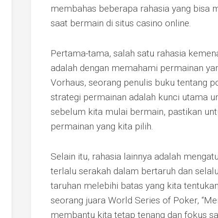
membahas beberapa rahasia yang bisa 
saat bermain di situs casino online.
Pertama-tama, salah satu rahasia kemena
adalah dengan memahami permainan yang
Vorhaus, seorang penulis buku tentang 
strategi permainan adalah kunci utama u
sebelum kita mulai bermain, pastikan u
permainan yang kita pilih.
Selain itu, rahasia lainnya adalah menga
terlalu serakah dalam bertaruh dan sela
taruhan melebihi batas yang kita tentuk
seorang juara World Series of Poker, “M
membantu kita tetap tenang dan fokus sa