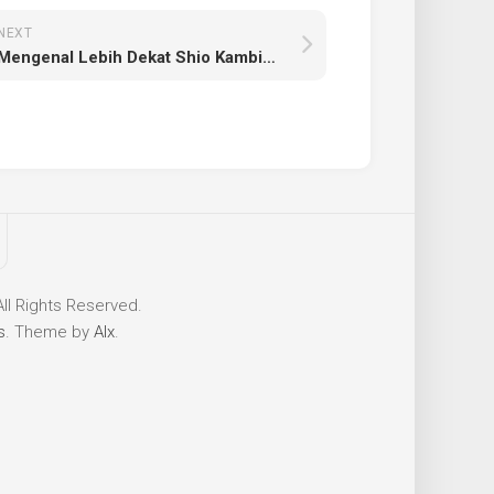
NEXT
Mengenal Lebih Dekat Shio Kambing dalam Permainan Togel
ll Rights Reserved.
s
. Theme by
Alx
.