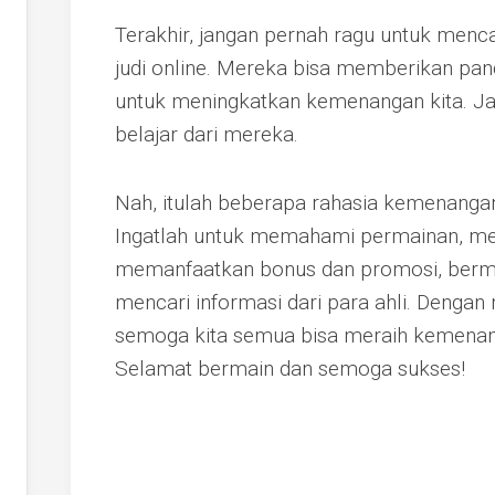
Terakhir, jangan pernah ragu untuk mencar
judi online. Mereka bisa memberikan pan
untuk meningkatkan kemenangan kita. Jad
belajar dari mereka.
Nah, itulah beberapa rahasia kemenangan 
Ingatlah untuk memahami permainan, me
memanfaatkan bonus dan promosi, bermai
mencari informasi dari para ahli. Dengan 
semoga kita semua bisa meraih kemenan
Selamat bermain dan semoga sukses!