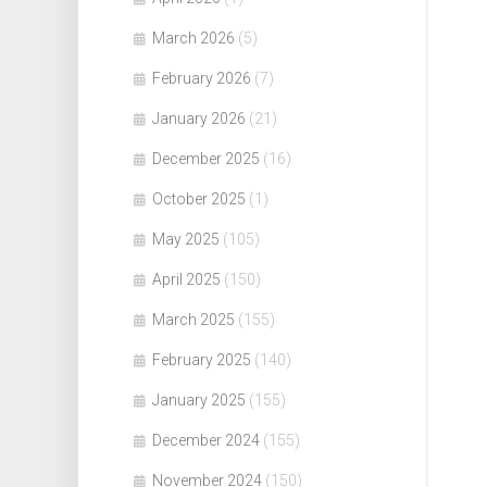
March 2026
(5)
February 2026
(7)
January 2026
(21)
December 2025
(16)
October 2025
(1)
May 2025
(105)
April 2025
(150)
March 2025
(155)
February 2025
(140)
January 2025
(155)
December 2024
(155)
November 2024
(150)