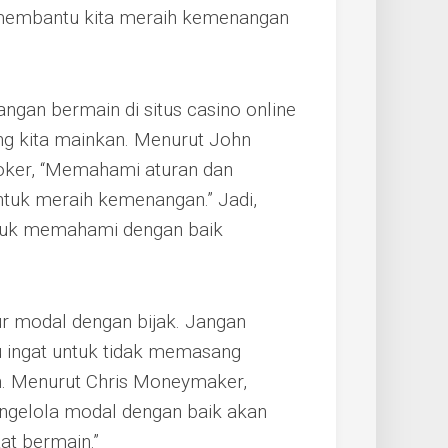
membantu kita meraih kemenangan
ngan bermain di situs casino online
 kita mainkan. Menurut John
poker, “Memahami aturan dan
ntuk meraih kemenangan.” Jadi,
ntuk memahami dengan baik
tur modal dengan bijak. Jangan
lu ingat untuk tidak memasang
an. Menurut Chris Moneymaker,
engelola modal dengan baik akan
at bermain.”