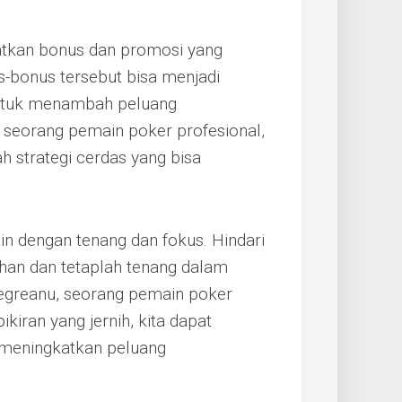
atkan bonus dan promosi yang
us-bonus tersebut bisa menjadi
ntuk menambah peluang
 seorang pemain poker profesional,
 strategi cerdas yang bisa
ain dengan tenang dan fokus. Hindari
han dan tetaplah tenang dalam
egreanu, seorang pemain poker
ikiran yang jernih, kita dapat
 meningkatkan peluang