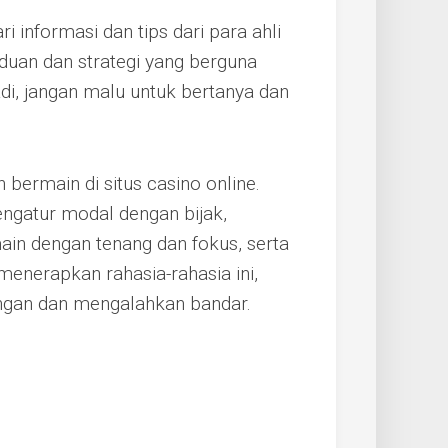
i informasi dan tips dari para ahli
duan dan strategi yang berguna
i, jangan malu untuk bertanya dan
bermain di situs casino online.
ngatur modal dengan bijak,
n dengan tenang dan fokus, serta
menerapkan rahasia-rahasia ini,
gan dan mengalahkan bandar.