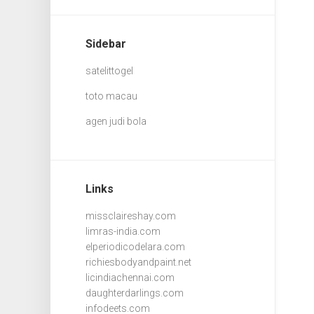
Sidebar
satelittogel
toto macau
agen judi bola
Links
missclaireshay.com
limras-india.com
elperiodicodelara.com
richiesbodyandpaint.net
licindiachennai.com
daughterdarlings.com
infodeets.com