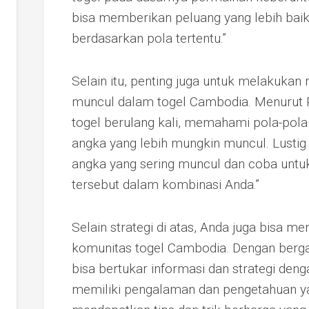
bisa memberikan peluang yang lebih bai
berdasarkan pola tertentu.”
Selain itu, penting juga untuk melakukan 
muncul dalam togel Cambodia. Menurut 
togel berulang kali, memahami pola-pol
angka yang lebih mungkin muncul. Lustig
angka yang sering muncul dan coba un
tersebut dalam kombinasi Anda.”
Selain strategi di atas, Anda juga bisa 
komunitas togel Cambodia. Dengan berga
bisa bertukar informasi dan strategi den
memiliki pengalaman dan pengetahuan ya