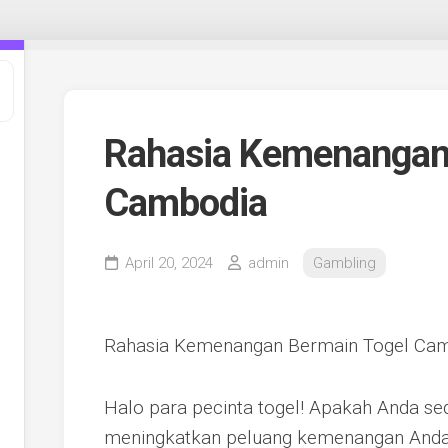
Rahasia Kemenangan
Cambodia
April 20, 2024
admin
Gambling
Rahasia Kemenangan Bermain Togel Ca
Halo para pecinta togel! Apakah Anda se
meningkatkan peluang kemenangan Anda