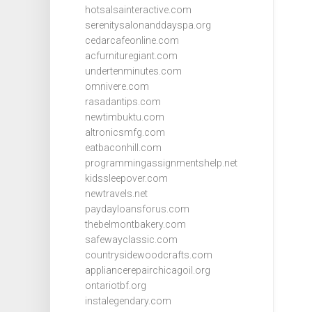
hotsalsainteractive.com
serenitysalonanddayspa.org
cedarcafeonline.com
acfurnituregiant.com
undertenminutes.com
omnivere.com
rasadantips.com
newtimbuktu.com
altronicsmfg.com
eatbaconhill.com
programmingassignmentshelp.net
kidssleepover.com
newtravels.net
paydayloansforus.com
thebelmontbakery.com
safewayclassic.com
countrysidewoodcrafts.com
appliancerepairchicagoil.org
ontariotbf.org
instalegendary.com