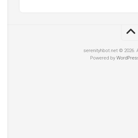
serenityhbot.net © 2026. A
Powered by
WordPres