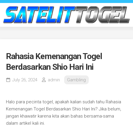
Skip
to
content
Rahasia Kemenangan Togel
Berdasarkan Shio Hari Ini
July 26, 2024
admin
Gambling
Halo para pecinta togel, apakah kalian sudah tahu Rahasia
Kemenangan Togel Berdasarkan Shio Hari Ini? Jika belum,
jangan khawatir karena kita akan bahas bersama-sama
dalam artikel kali ini.