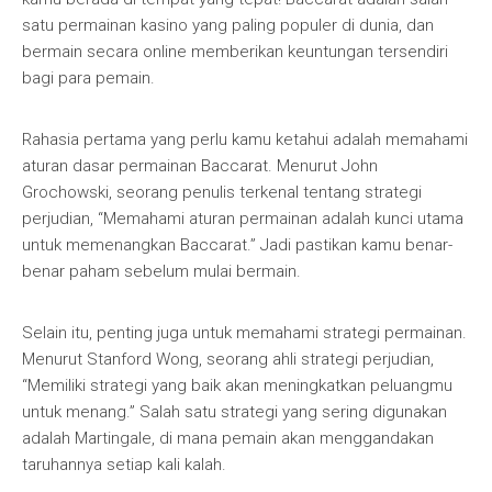
satu permainan kasino yang paling populer di dunia, dan
bermain secara online memberikan keuntungan tersendiri
bagi para pemain.
Rahasia pertama yang perlu kamu ketahui adalah memahami
aturan dasar permainan Baccarat. Menurut John
Grochowski, seorang penulis terkenal tentang strategi
perjudian, “Memahami aturan permainan adalah kunci utama
untuk memenangkan Baccarat.” Jadi pastikan kamu benar-
benar paham sebelum mulai bermain.
Selain itu, penting juga untuk memahami strategi permainan.
Menurut Stanford Wong, seorang ahli strategi perjudian,
“Memiliki strategi yang baik akan meningkatkan peluangmu
untuk menang.” Salah satu strategi yang sering digunakan
adalah Martingale, di mana pemain akan menggandakan
taruhannya setiap kali kalah.