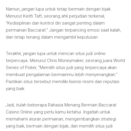
Namun, jangan lupa untuk tetap bermain dengan bijak.
Menurut Keith Taft, seorang ahli perjudian terkenal,
“Kedisiplinan dan kontrol diri sangat penting dalam
permainan Baccarat.” Jangan terpancing emosi saat kalah,
dan tetap tenang dalam mengambil keputusan.
Terakhir, jangan lupa untuk mencari situs judi online
terpercaya. Menurut Chris Moneymaker, seorang juara World
Series of Poker, “Memilih situs judi yang terpercaya akan
membuat pengalaman bermainmu lebih menyenangkan.”
Pastikan situs tersebut memiliki lisensi resmi dan reputasi
yang baik.
Jadi, itulah beberapa Rahasia Menang Bermain Baccarat
Casino Online yang perlu kamu ketahui. Ingatlah untuk
memahami aturan permainan, mengembangkan strategi
yang baik, bermain dengan bijak, dan memilih situs judi