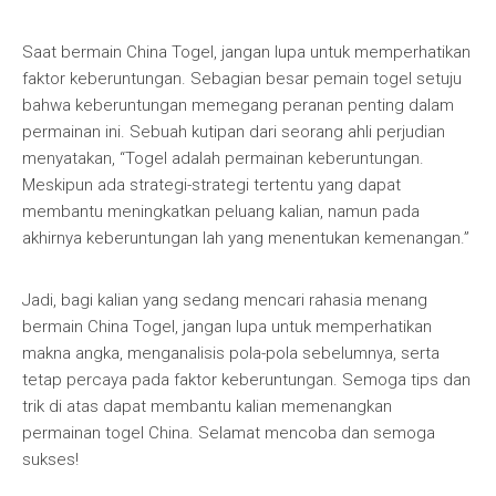
Saat bermain China Togel, jangan lupa untuk memperhatikan
faktor keberuntungan. Sebagian besar pemain togel setuju
bahwa keberuntungan memegang peranan penting dalam
permainan ini. Sebuah kutipan dari seorang ahli perjudian
menyatakan, “Togel adalah permainan keberuntungan.
Meskipun ada strategi-strategi tertentu yang dapat
membantu meningkatkan peluang kalian, namun pada
akhirnya keberuntungan lah yang menentukan kemenangan.”
Jadi, bagi kalian yang sedang mencari rahasia menang
bermain China Togel, jangan lupa untuk memperhatikan
makna angka, menganalisis pola-pola sebelumnya, serta
tetap percaya pada faktor keberuntungan. Semoga tips dan
trik di atas dapat membantu kalian memenangkan
permainan togel China. Selamat mencoba dan semoga
sukses!