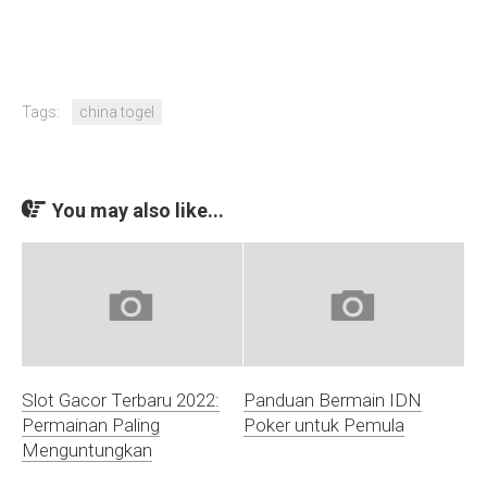
Tags:
china togel
You may also like...
Slot Gacor Terbaru 2022:
Panduan Bermain IDN
Permainan Paling
Poker untuk Pemula
Menguntungkan