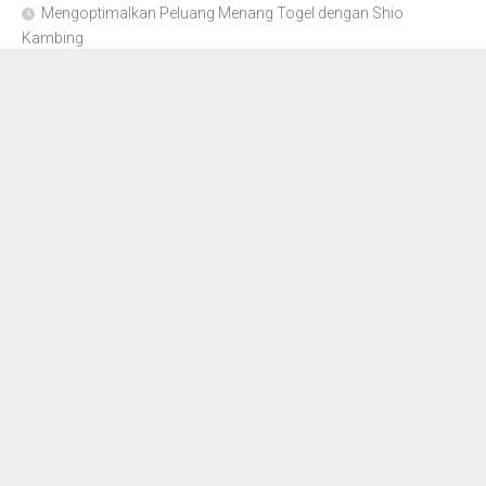
Mengoptimalkan Peluang Menang Togel dengan Shio
Kambing
Panduan Bermain Rolet Online Resmi di Indonesia
Cara Memilih Agen Slot Judi Bola Terpercaya
Perkembangan Poker Online Terpercaya di Indonesia Tahun
2020
Archives
August 2026
(35)
July 2026
(154)
June 2026
(70)
April 2026
(1)
March 2026
(5)