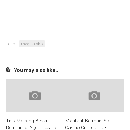
Tags:
mega sicbo
You may also like...
Tips Menang Besar
Manfaat Bermain Slot
Bermain di Agen Casino
Casino Online untuk