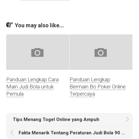
You may also like...
Panduan Lengkap Cara
Panduan Lengkap
Main Judi Bola untuk
Bermain Bo Poker Online
Pemula
Terpercaya
Tips Menang Togel Online yang Ampuh
Fakta Menarik Tentang Peraturan Judi Bola 90 Menit