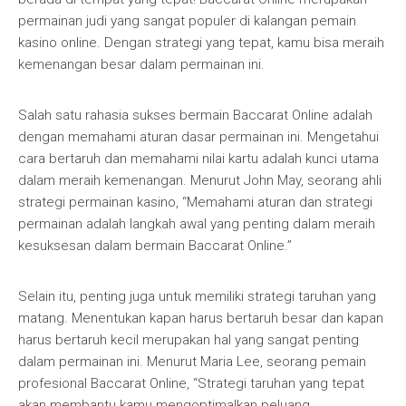
permainan judi yang sangat populer di kalangan pemain
kasino online. Dengan strategi yang tepat, kamu bisa meraih
kemenangan besar dalam permainan ini.
Salah satu rahasia sukses bermain Baccarat Online adalah
dengan memahami aturan dasar permainan ini. Mengetahui
cara bertaruh dan memahami nilai kartu adalah kunci utama
dalam meraih kemenangan. Menurut John May, seorang ahli
strategi permainan kasino, “Memahami aturan dan strategi
permainan adalah langkah awal yang penting dalam meraih
kesuksesan dalam bermain Baccarat Online.”
Selain itu, penting juga untuk memiliki strategi taruhan yang
matang. Menentukan kapan harus bertaruh besar dan kapan
harus bertaruh kecil merupakan hal yang sangat penting
dalam permainan ini. Menurut Maria Lee, seorang pemain
profesional Baccarat Online, “Strategi taruhan yang tepat
akan membantu kamu mengoptimalkan peluang