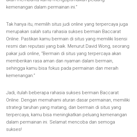
kemenangan dalam permainan ini.”
Tak hanya itu, memilih situs judi online yang terpercaya juga
merupakan salah satu rahasia sukses bermain Baccarat
Online. Pastikan kamu bermain di situs yang memiliki lisensi
resmi dan reputasi yang baik. Menurut David Wong, seorang
pakar judi online, “Bermain di situs yang terpercaya akan
memberikan rasa aman dan nyaman dalam bermain,
sehingga kamu bisa fokus pada permainan dan meraih
kemenangan.”
Jadi, itulah beberapa rahasia sukses bermain Baccarat
Online. Dengan memahami aturan dasar permainan, memiliki
strategi taruhan yang matang, dan bermain di situs yang
terpercaya, kamu bisa meningkatkan peluang kemenangan
dalam permainan ini. Selamat mencoba dan semoga
sukses!