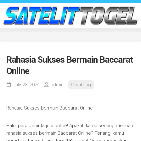
Skip
to
content
Rahasia Sukses Bermain Baccarat
Online
July 23, 2024
admin
Gambling
Rahasia Sukses Bermain Baccarat Online
Halo, para pecinta judi online! Apakah kamu sedang mencari
rahasia sukses bermain Baccarat Online? Tenang, kamu
berada di tempat yang tepat! Baccarat Online merupakan