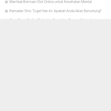
Manfaat Bermain Slot Online untuk Kesehatan Mental
Ramalan Shio Togel Hari Ini: Apakah Anda Akan Beruntung?
Cara Cepat Daftar Rolet dan Dapatkan Bonus Menarik
Judi Bola: Hiburan atau Masalah di Indonesia?
Perbedaan Poker Online di PC dan Smartphone: Mana yang
Lebih Menguntungkan?
Archives
August 2026
(30)
July 2026
(154)
June 2026
(70)
April 2026
(1)