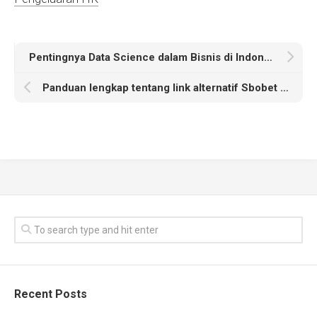
Pentingnya Data Science dalam Bisnis di Indonesia
Panduan lengkap tentang link alternatif Sbobet untuk pemain Indonesia
Recent Posts