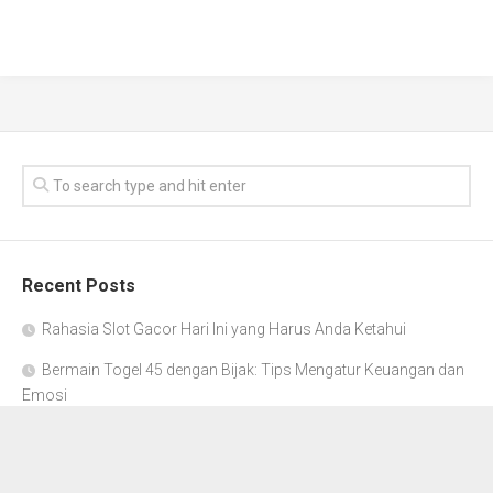
Recent Posts
Rahasia Slot Gacor Hari Ini yang Harus Anda Ketahui
Bermain Togel 45 dengan Bijak: Tips Mengatur Keuangan dan
Emosi
Bahaya dan Risiko Bermain Judi Roulette Online
Cara Mengakses Situs Judi Bola Live Streaming dengan