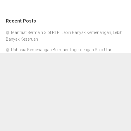
Recent Posts
Manfaat Bermain Slot RTP: Lebih Banyak Kemenangan, Lebih
Banyak Keseruan
Rahasia Kemenangan Bermain Togel dengan Shio Ular
Mitos dan Fakta Seputar Permainan Roulette Online
Cara Jitu Agar Selalu Menang dalam Taruhan Bola Online
Rahasia Sukses Bermain di Situs Poker Online Terpercaya
2021
Archives
August 2026
(40)