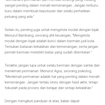
sangat penting dalam meraih kemenangan. Jangan terburu-
buru dalam membuat keputusan dan selalu perhatikan
peluang yang ada.”
Selain itu, penting juga untuk mengelola modal dengan bijak.
Menurut Bambang, seorang ahli keuangan, “Mengelola
modal dengan bijak adalah kunci dalam bermain judi bola.
Tentukan batasan kekalahan dan kemenangan, serta jangan
pernah bermain melebihi batas yang sudah ditentukan.”
Terakhir, jangan lupa untuk selalu bermain dengan santai dan
menikmati permainan. Menurut Agus, seorang psikolog,
“Menikmati permainan adalah hal yang penting dalam meraih
kemenangan. Jangan terlalu stres dengan hasil akhir, tetapi
fokuslah pada proses dan belajar dari setiap kekalahan.”
Dengan mengikuti panduan di atas, kalian dapat