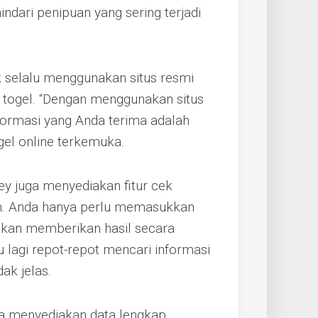
dari penipuan yang sering terjadi
k selalu menggunakan situs resmi
togel. “Dengan menggunakan situs
ormasi yang Anda terima adalah
ogel online terkemuka.
ney juga menyediakan fitur cek
an. Anda hanya perlu memasukkan
 akan memberikan hasil secara
lu lagi repot-repot mencari informasi
ak jelas.
uga menyediakan data lengkap