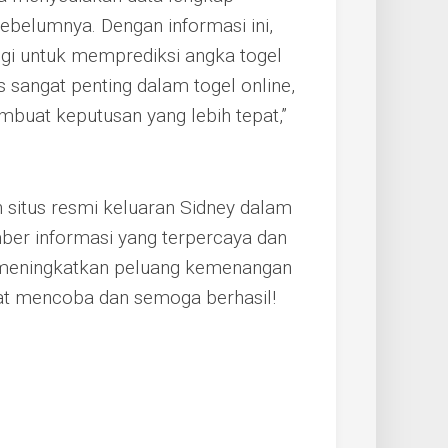
ebelumnya. Dengan informasi ini,
egi untuk memprediksi angka togel
is sangat penting dalam togel online,
uat keputusan yang lebih tepat,”
 situs resmi keluaran Sidney dalam
ber informasi yang terpercaya dan
t meningkatkan peluang kemenangan
at mencoba dan semoga berhasil!