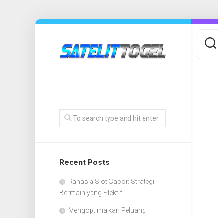
Skip
to
content
Recent Posts
Rahasia Slot Gacor: Strategi
Bermain yang Efektif
Mengoptimalkan Peluang