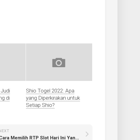
Judi
Shio Togel 2022: Apa
ng di
yang Diperkirakan untuk
Setiap Shio?
NEXT
Cara Memilih RTP Slot Hari Ini Yang Menguntungkan