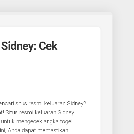
 Sidney: Cek
ncari situs resmi keluaran Sidney?
t! Situs resmi keluaran Sidney
 untuk mengecek angka togel
ini, Anda dapat memastikan