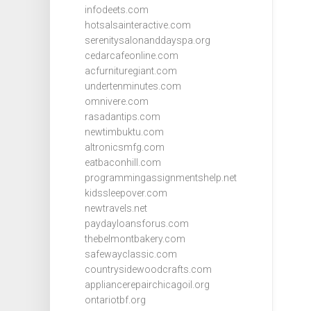
infodeets.com
hotsalsainteractive.com
serenitysalonanddayspa.org
cedarcafeonline.com
acfurnituregiant.com
undertenminutes.com
omnivere.com
rasadantips.com
newtimbuktu.com
altronicsmfg.com
eatbaconhill.com
programmingassignmentshelp.net
kidssleepover.com
newtravels.net
paydayloansforus.com
thebelmontbakery.com
safewayclassic.com
countrysidewoodcrafts.com
appliancerepairchicagoil.org
ontariotbf.org