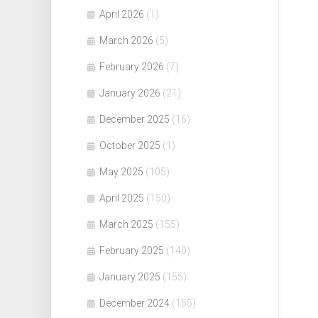
April 2026
(1)
March 2026
(5)
February 2026
(7)
January 2026
(21)
December 2025
(16)
October 2025
(1)
May 2025
(105)
April 2025
(150)
March 2025
(155)
February 2025
(140)
January 2025
(155)
December 2024
(155)