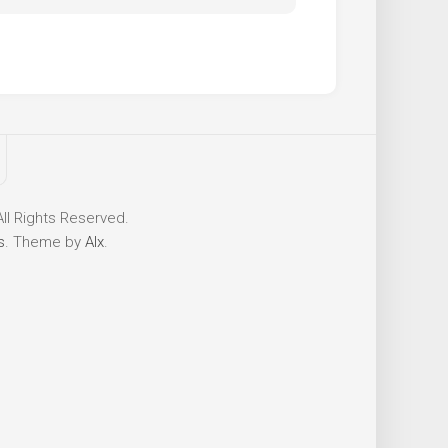
ll Rights Reserved.
s
. Theme by
Alx
.