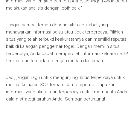
informasi yang lengkap dan terupdate, sehingga Anda dapat
melakukan analisis dengan lebih baik.”
Jangan sampai tertipu dengan situs abal-abal yang
menawarkan informasi palsu atau tidak terpercaya. Pilihlah
situs yang telah terbukti keakuratannya dan memiliki reputasi
baik di kalangan penggemar togel. Dengan memilih situs
terpercaya, Anda dapat memperoleh informasi keluaran SGP
terbaru dan terupdate dengan mudah dan aman.
Jadi, jangan ragu untuk mengunjungi situs terpercaya untuk
melihat keluaran SGP terbaru dan terupdate. Dapatkan
informasi yang akurat dan terpercaya untuk membantu Anda
dalam strategi taruhan Anda. Semoga beruntung!