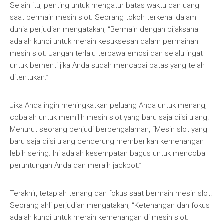
Selain itu, penting untuk mengatur batas waktu dan uang
saat bermain mesin slot. Seorang tokoh terkenal dalam
dunia perjudian mengatakan, “Bermain dengan bijaksana
adalah kunci untuk meraih kesuksesan dalam permainan
mesin slot. Jangan terlalu terbawa emosi dan selalu ingat
untuk berhenti jika Anda sudah mencapai batas yang telah
ditentukan.”
Jika Anda ingin meningkatkan peluang Anda untuk menang,
cobalah untuk memilih mesin slot yang baru saja diisi ulang.
Menurut seorang penjudi berpengalaman, “Mesin slot yang
baru saja diisi ulang cenderung memberikan kemenangan
lebih sering. Ini adalah kesempatan bagus untuk mencoba
peruntungan Anda dan meraih jackpot.”
Terakhir, tetaplah tenang dan fokus saat bermain mesin slot.
Seorang ahli perjudian mengatakan, “Ketenangan dan fokus
adalah kunci untuk meraih kemenangan di mesin slot.