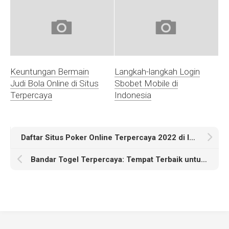
Keuntungan Bermain
Langkah-langkah Login
Judi Bola Online di Situs
Sbobet Mobile di
Terpercaya
Indonesia
Daftar Situs Poker Online Terpercaya 2022 di Indonesia
Bandar Togel Terpercaya: Tempat Terbaik untuk Bermain Togel