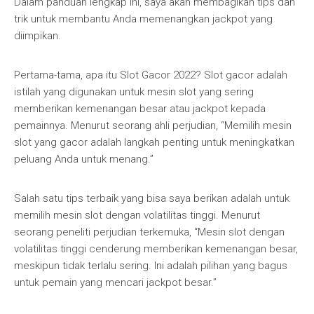
Dalam panduan lengkap ini, saya akan membagikan tips dan
trik untuk membantu Anda memenangkan jackpot yang
diimpikan.
Pertama-tama, apa itu Slot Gacor 2022? Slot gacor adalah
istilah yang digunakan untuk mesin slot yang sering
memberikan kemenangan besar atau jackpot kepada
pemainnya. Menurut seorang ahli perjudian, “Memilih mesin
slot yang gacor adalah langkah penting untuk meningkatkan
peluang Anda untuk menang.”
Salah satu tips terbaik yang bisa saya berikan adalah untuk
memilih mesin slot dengan volatilitas tinggi. Menurut
seorang peneliti perjudian terkemuka, “Mesin slot dengan
volatilitas tinggi cenderung memberikan kemenangan besar,
meskipun tidak terlalu sering. Ini adalah pilihan yang bagus
untuk pemain yang mencari jackpot besar.”