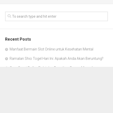
Recent Posts
Manfaat Bermain Slot Online untuk Kesehatan Mental
Ramalan Shio Togel Hari Ini: Apakah Anda Akan Beruntung?
Cara Cepat Daftar Rolet dan Dapatkan Bonus Menarik
Judi Bola: Hiburan atau Masalah di Indonesia?
Perbedaan Poker Online di PC dan Smartphone: Mana yang
Lebih Menguntungkan?